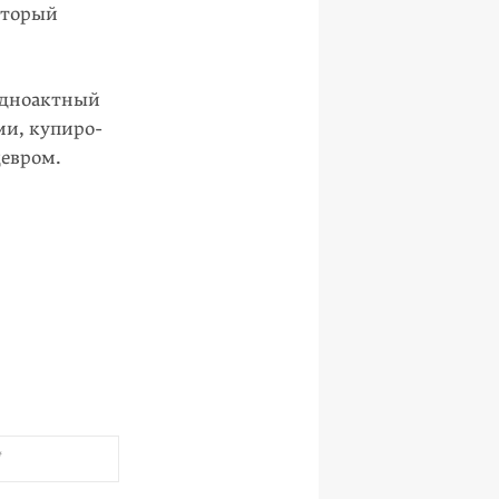
оторый
 одноактный
ми, купиро­
ев­ром.