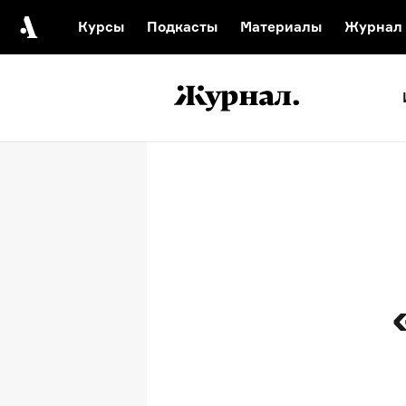
Курсы
Подкасты
Материалы
Журнал
Автор среди нас
Еврейски
Видеоистория русск
Русское 