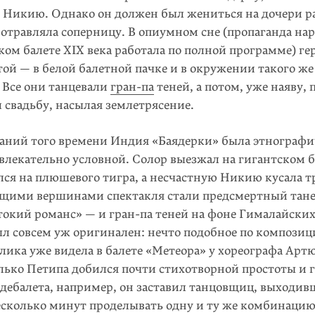
 Никию. Однако он должен был жениться на дочери р
 отравляла соперницу. В опиумном сне (пропаганда на
ком балете XIX века работала по полной программе) ге
ой — в белой балетной пачке и в окружении такого же
 Все они танцевали
гран-па
теней, а потом, уже наяву, 
 свадьбу, насылая землетрясение.
наний того времени Индия «Баядерки» была этнографи
звлекательно условной. Солор выезжал на гигантском 
лся на плюшевого тигра, а несчастную Никию кусала 
ящими вершинами спектакля стали предсмертный тан
окий романс» — и гран-па теней на фоне Гималайских
ыл совсем уж оригинален: нечто подобное по композиц
лика уже видела в балете «Метеора» у хореографа Арт
олько Петипа добился почти стихотворной простоты и 
рдебалета, например, он заставил танцовщиц, выходив
 несколько минут проделывать одну и ту же комбинаци