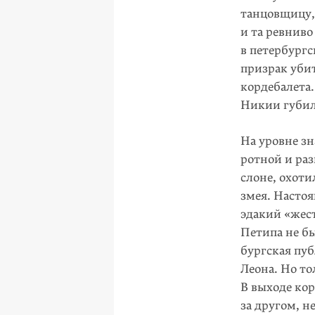
танцовщицу,
и та ревниво
в петербургс
призрак убит
кордебалета.
Никии губил
На уровне з
ротной и ра
слоне, охоти
змея. Насто
эдакий «жест
Петипа не б
бургская пуб
Леона. Но т
В выходе ко
за дру­гом,