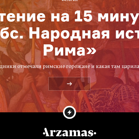
тение на 15 мину
бс. Народная ис
Рима»
дники отмечали римские горожане и какая там царил