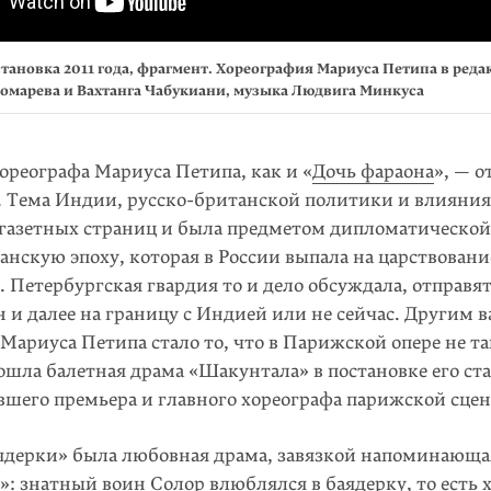
становка 2011 года, фрагмент. Хореография Мариуса Петипа в ред
омарева и Вахтанга Чабукиани, музыка Людвига Минкуса
ореографа Мариуса Петипа, как и «
Дочь фараона
», — 
. Тема Индии, русско-британской политики и влияния
с газетных страниц и была предметом дипломатическо
нскую эпоху, которая в России выпала на царствовани
 Петербургская гвардия то и дело обсуждала, отправят
н и далее на границу с Индией или не сейчас. Другим
Мариуса Петипа стало то, что в Па­рижской опере не та
ошла балетная драма «Шакунтала» в постановке его ста
вшего премьера и главного хореографа парижской сце
аядерки» была любовная драма, завязкой напоминающ
: знатный воин Солор влюблялся в баядерку, то есть