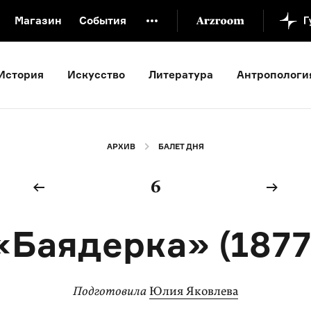
Магазин
События
й музей
Новая Третьяковка
Онлайн-университет
История
Искусство
Литература
Антропологи
ой культуры
Русский язык от «гой еси» до «лол кек»
искусство XX века
Русская литература XX века
Детска
АРХИВ
БАЛЕТ ДНЯ
6
«Баядерка» (1877
Подготовила
Юлия Яковлева