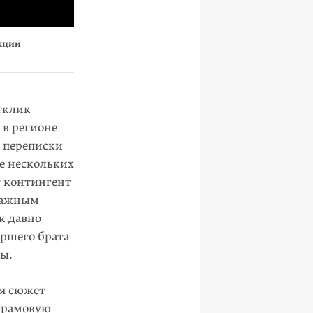
акции
отклик
 в регионе
й переписки
е несколь­ких
 кон­тингент
 важным
к давно
р­шего брата
ны.
ая сюжет
 храмовую