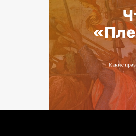
Ч
«Пле
Какие праз