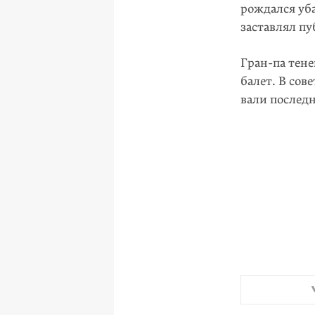
рож­дался у
застав­лял п
Гран-па тен
балет. В сов
вали последн