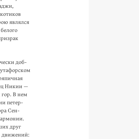
аджи,
ркотиков
рою являлся
 белого
призрак
чески доб­
бутафорском
тряпичная
ец Никии —
 гор. В нем
ии петер­
юра Сен-
гармонии.
ших друг
ю движений: