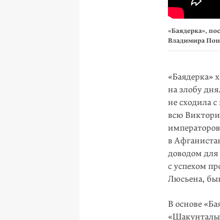
«Баядерка», по
Владимира Пон
«Баядерка» х
на злобу дня
не сходила 
всю Викториа
императоров.
в Афганиста
доводом для 
с успехом пр
Люсьена, бы
В основе «Б
«Шакунталы»