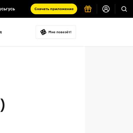
Скачать
приложение
Запад и Восток: история культур
я
Что такое античность
Мне повезёт!
я комната
)