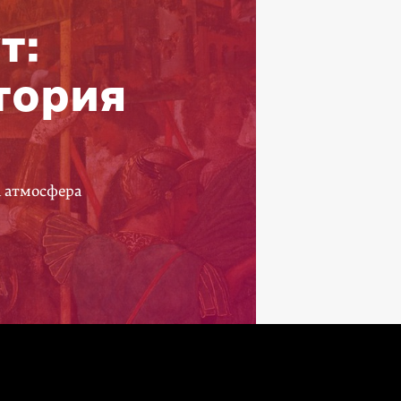
т:
тория
а атмосфера