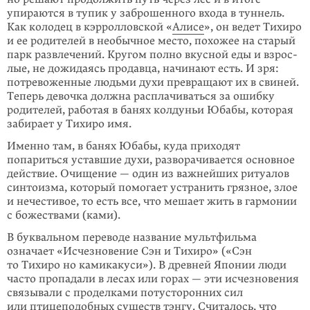
упираются в тупик у заброшенного входа в туннель.
Как колодец в кэрроллов­ской «
Алисе
», он ведет Тихиро
и ее родите­лей в необычное место, похо­жее на старый
парк развлечений. Кругом полно вкусной еды и взрос­
лые, не дожидаясь продавца, начи­нают есть. И зря:
потре­воженные людьми духи превращают их в свиней.
Теперь девочка должна расплачиваться за ошибку
родителей, работая в банях колдуньи Юбабы, которая
забирает у Тихиро имя.
Именно там, в банях Юбабы, куда приходят
попариться уставшие духи, разво­рачивается основное
действие. Очищение — один из важней­ших ритуалов
синтоизма, который помо­гает устранить грязное, злое
и нечес­тивое, то есть все, что мешает жить в гармонии
с божествами (ками).
В буквальном переводе название мульт­фильма
означает «Исчезно­вение Сэн и Тихиро» («Сэн
то Тихиро но камикакуси»). В древней Японии люди
часто пропадали в лесах или горах — эти исчезновения
связывали с проделками потусто­ронних сил
или птицеподобных существ тэнгу. Счита­лось, что