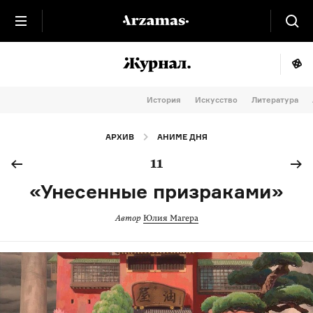
История
Искусство
Литература
АРХИВ
АНИМЕ ДНЯ
11
«Унесенные призраками»
Автор
Юлия Магера