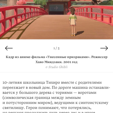
4 / 5
2 / 5
3 / 5
5 / 5
1 / 5
Кадр из
Кадр из
Кадр из
Кадр из
Кадр из
аниме-фильма
аниме-фильма
аниме-фильма
аниме-фильма
аниме-фильма
«Унесенные призраками». Режиссер
«Унесенные призраками». Режиссер
«Унесенные призраками». Режиссер
«Унесенные призраками». Режиссер
«Унесенные призраками». Режиссер
Хаяо Миядзаки. 2001 год
Хаяо Миядзаки. 2001 год
Хаяо Миядзаки. 2001 год
Хаяо Миядзаки. 2001 год
Хаяо Миядзаки. 2001 год
© Studio Ghibli
© Studio Ghibli
© Studio Ghibli
© Studio Ghibli
© Studio Ghibli
10-летняя школьница Тихиро вместе с роди­телями
переезжает в новый дом. По дороге машина останавли­
вается у большого дерева с ториями — воротами
(символическая граница между земным
и потусторонним миром), веду­щими к синтоистскому
святи­лищу. Герои понимают, что потерялись,
но решают продол­жить путь через лес и в итоге