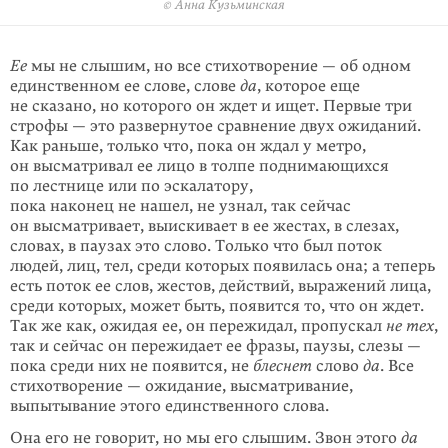
© Анна Кузьминская
© Анна Кузьминская
Ее
мы не слышим, но все стихотворение — об одном
единственном ее слове, слове
да
, которое еще
не сказано, но которого он ждет и ищет. Первые три
строфы — это развернутое сравнение двух ожиданий.
Как раньше, только что, пока он ждал у метро,
он высматривал ее лицо в толпе поднимающихся
по лестнице или по эскалатору,
пока наконец не нашел, не узнал, так сейчас
он высматривает, выискивает в ее жестах, в слезах,
словах, в паузах это слово. Только что был поток
людей, лиц, тел, среди которых появилась она; а теперь
есть поток ее слов, жестов, действий, выражений лица,
среди которых, может быть, появится то, что он ждет.
Так же как, ожидая ее, он пережидал, про­пу­скал
не тех
,
так и сейчас он пережидает ее фразы, паузы, слезы —
пока среди них не появится, не
блеснет
слово
да
. Все
стихотворение — ожидание, высматривание,
выпытывание этого единственного слова.
Она его не говорит, но мы его слышим. Звон этого
да