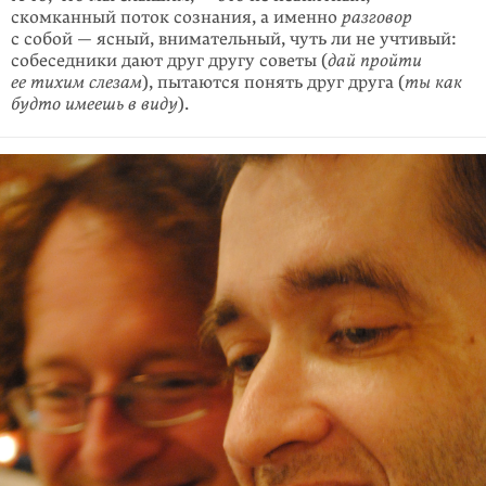
скомканный поток сознания, а именно
разговор
с собой — ясный, вни­мательный, чуть ли не учтивый:
собеседники дают друг другу советы (
дай пройти
ее тихим слезам
), пытаются понять друг друга (
ты как
будто имеешь в виду
).