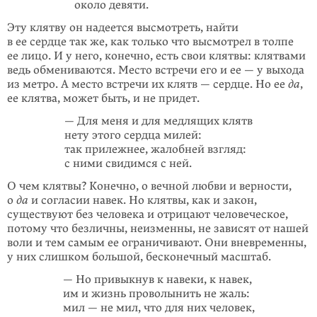
около девяти.
Эту клятву он надеется высмотреть, найти
в ее сердце так же, как только что высмотрел в толпе
ее лицо. И у него, конечно, есть свои клятвы: клятвами
ведь обмениваются. Место встречи его и ее — у выхода
из метро. А место встречи их клятв — сердце. Но ее
да
,
ее клятва, может быть, и не придет.
— Для меня и для медлящих клятв
нету этого сердца милей:
так прилежнее, жалобней взгляд:
с ними свидимся с ней.
О чем клятвы? Конечно, о вечной любви и верности,
о
да
и согласии навек. Но клятвы, как и закон,
существуют без человека и отрицают человеческое,
потому что безличны, неизменны, не зависят от нашей
воли и тем самым ее ограничивают. Они вневременны,
у них слишком большой, бесконечный масштаб.
— Но привыкнув к навеки, к навек,
им и жизнь проволынить не жаль:
мил — не мил, что для них человек,