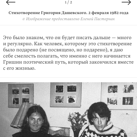
2 / 2
1 / 2
Оборотная сторона машинописного листа со стихотворением
Стихотворение Григория Дашевского. 2 февраля 1982 года
© Изображение предоставлено Еленой Пастернак
Григория Дашевского. 2 февраля 1982 года
© Изображение предоставлено Еленой Пастернак
Это было знаком, что он будет писать дальше — много
и регулярно. Как человек, которому это стихотворение
было подарено (не посвящено, но подарено), я даю
себе смелость полагать, что именно с него начинается
Гришин поэтический путь, который закончился вместе
с его жизнью.