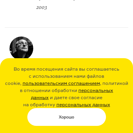
2003
РАССКАЗЫВАЕТ
Во время посещения сайта вы соглашаетесь
Михаил Айзенберг
с использованием нами файлов
Поэт
cookie,
пользовательским соглашением
, политикой
в отношении обработки
персональных
данных
и даете свое согласие
на обработку
персональных данных
Стихотворение «Ни себя, ни людей» написано
в 2003 году и входит в послед­нюю по времени группу
Хорошо
написанных Дашевским стихотворений. Ориги­нальные
стихотворения из этой группы сильно отличаются