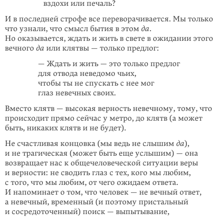
вздохи или печаль?
И в последней строфе все переворачивается. Мы только
что узнали, что смысл бытия в этом
да
.
Но оказывается, ждать и жить в свете в ожидании этого
вечного
да
или клятвы — только предлог:
— Ждать и жить — это только предлог
для отвода неведомо чьих,
чтобы ты не спускать с нее мог
глаз невечных своих.
Вместо клятв — высокая верность невечному, тому, что
происходит прямо сейчас у метро, до клятв (а может
быть, никаких клятв и не будет).
Не счастливая концовка (мы ведь не слышим
да
),
и не трагическая (может быть еще услышим) — она
возвращает нас к общечеловеческой ситуации веры
и верности: не сводить глаз с тех, кого мы любим,
с того, что мы любим, от чего ожидаем ответа.
И напоминает о том, что человек — не вечный ответ,
а невечный, временный (и поэтому пристальный
и сосредоточенный) поиск — выпытывание,