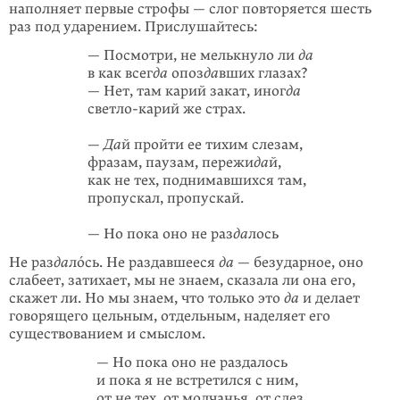
наполняет первые строфы — слог повторяется шесть
раз под ударением. Прислушайтесь:
— Посмотри, не мелькнуло ли
да
в как всег
да
опоз
да
вших глазах?
— Нет, там карий закат, иног
да
светло-карий же страх.
—
Да
й пройти ее тихим слезам,
фразам, паузам, пережи
да
й,
как не тех, поднимавшихся там,
пропускал, пропускай.
— Но пока оно не раз
да
лось
Не раз
да
лóсь. Не раздавшееся
да
— безударное, оно
слабеет, затихает, мы не знаем, сказала ли она его,
скажет ли. Но мы знаем, что только это
да
и делает
говорящего цельным, отдельным, наделяет его
существованием и смыслом.
— Но пока оно не раздалось
и пока я не встретился с ним,
от не тех, от молчанья, от слез