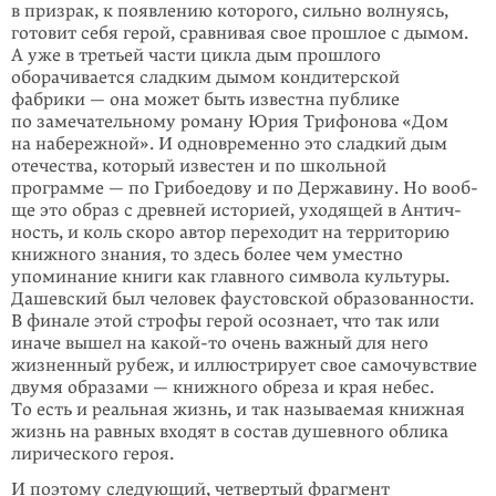
в призрак, к появлению которого, сильно волнуясь,
готовит себя герой, сравнивая свое прошлое с дымом.
А уже в третьей части цикла дым прошлого
оборачивается сладким дымом кондитер­ской
фабрики — она может быть известна публике
по замечательному роману Юрия Трифонова «Дом
на набережной». И одновременно это сладкий дым
отечества, который известен и по школьной
программе — по Грибоедову и по Державину. Но вооб­
ще это образ с древней историей, уходящей в Антич­
ность, и коль скоро автор переходит на территорию
книжного знания, то здесь более чем уместно
упоминание книги как главного символа культуры.
Дашевский был человек фаустовской образованности.
В финале этой строфы герой осознает, что так или
иначе вышел на
какой-то
очень важный для него
жизненный рубеж, и иллюстрирует свое самочувствие
двумя образами — книжного обреза и края небес.
То есть и реальная жизнь, и так называемая книжная
жизнь на равных входят в состав душевного облика
лирического героя.
И поэтому следующий, четвертый фрагмент