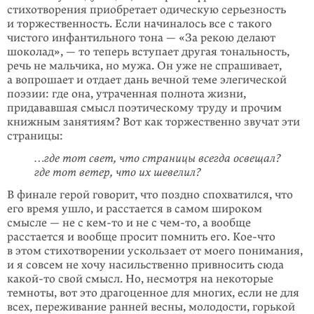
стихотворения приобретает одическую серьезность
и торжественность. Если начиналось все с такого
чистого инфантильного тона — «За рекою делают
шоколад», — то теперь вступает другая тональность,
речь не мальчика, но мужа. Он уже не спраши­вает,
а вопрошает и отдает дань вечной теме элегической
поэзии: где она, утраченная полнота жизни,
придававшая смысл поэтическому труду и прочим
книжным занятиям? Вот как торжественно звучат эти
страницы:
…где тот свет, что страницы всегда освещал?
где тот ветер, что их шевелил?
В финале герой говорит, что поздно спохватился, что
его время ушло, и расстается в самом широком
смысле — не с
кем-то
и не с
чем-то
, а вообще
расстается и вообще просит помнить его. Кое-что
в этом стихотворении ускользает от моего понимания,
и я совсем не хочу насильственно привносить сюда
какой-то
свой смысл. Но, несмотря на некоторые
темноты, вот это драгоценное для многих, если не для
всех, переживание ранней весны, молодости, горькой