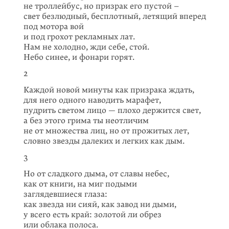
не троллейбус, но призрак его пустой –
свет безлюдный, бесплотный, летящий вперед
под мотора вой
и под грохот рекламных лат.
Нам не холодно, жди себе, стой.
Небо синее, и фонари горят.
2
Каждой новой минуты как призрака ждать,
для него одного наводить марафет,
пудрить светом лицо — плохо держится свет,
а без этого грима ты неотличим
не от множества лиц, но от прожитых лет,
словно звезды далеких и легких как дым.
3
Но от сладкого дыма, от славы небес,
как от книги, на миг подыми
заглядевшиеся глаза:
как звезда ни сияй, как завод ни дыми,
у всего есть край: золотой ли обрез
или облака полоса.