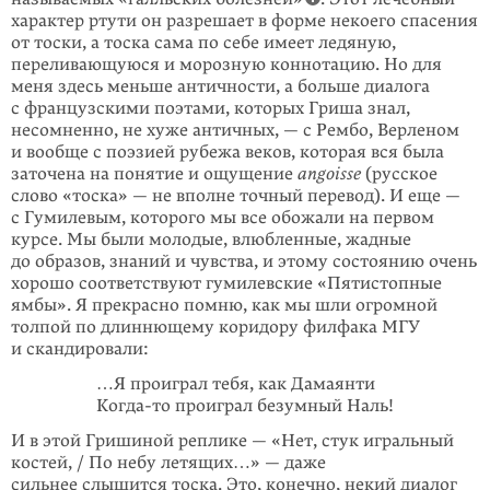
характер ртути он разрешает в форме некоего спасения
от тоски, а тоска сама по себе имеет ледяную,
переливающуюся и морозную коннотацию. Но для
меня здесь меньше античности, а больше диалога
с французскими поэтами, которых Гриша знал,
несомненно, не хуже античных, — с Рембо, Верленом
и вообще с поэзией рубежа веков, которая вся была
заточена на понятие и ощущение
angoisse
(русское
слово «тоска» — не вполне точный перевод). И еще —
с Гумилевым, которого мы все обожали на первом
курсе. Мы были молодые, влюбленные, жадные
до образов, знаний и чувства, и этому состоянию очень
хорошо соответствуют гумилевские «Пятистопные
ямбы». Я прекрасно помню, как мы шли огромной
толпой по длиннющему коридору филфака МГУ
и скандировали:
…Я проиграл тебя, как Дамаянти
Когда-то
проиграл безумный Наль!
И в этой Гришиной реплике — «Нет, стук игральный
костей, / По небу летящих…» — даже
сильнее слышится тоска. Это, конечно, некий диалог