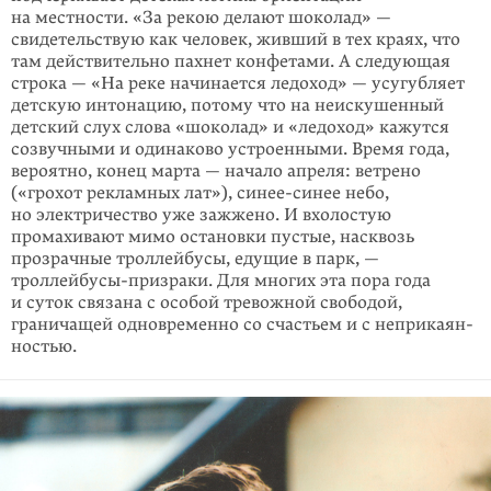
на местности. «За рекою делают шоколад» —
свидетель­ствую как человек, живший в тех краях, что
там действительно пахнет кон­фетами. А следующая
строка — «На реке начинается ледоход» — усугубляет
детскую интонацию, потому что на неискушенный
детский слух слова «шоко­лад» и «ледоход» кажутся
созвучными и одинаково устроенными. Время года,
вероятно, конец марта — начало апреля: ветрено
(«грохот реклам­ных лат»), синее-синее небо,
но электричество уже зажжено. И вхолостую
промахивают мимо остановки пустые, насквозь
прозрачные троллейбусы, едущие в парк, —
троллейбусы-призраки. Для многих эта пора года
и суток связана с особой тревожной свободой,
граничащей одновременно со счастьем и с неприкаян­
ностью.