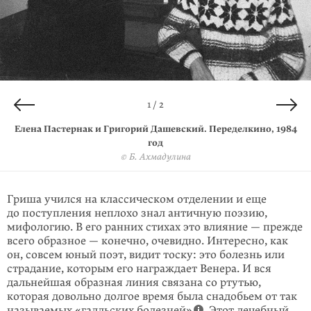
2 / 2
1 / 2
Елена Пастернак и Григорий Дашевский. Переделкино, 1984
Григорий Дашевский. 1988 год
© Сергей Савченко / Страница Григория Дашевского на Facebook.com /
год
© Б. Ахмадулина
Fair use
Гриша учился на классическом отделении и еще
до поступления неплохо знал античную поэзию,
мифологию. В его ранних стихах это влияние — прежде
всего образное — конечно, очевидно. Интересно, как
он, совсем юный поэт, видит тоску: это болезнь или
страдание, которым его награждает Венера. И вся
дальнейшая образная линия связана со ртутью,
которая довольно долгое время была снадобьем от так
называемых «галльских болезней»
. Этот лечебный