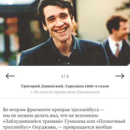
2 / 3
3 / 3
1 / 3
Григорий Дашевский. Середина
Григорий Дашевский. Конец 2008 года
Вторник у Айзенбергов. 1995 год
1990-х
годов
Семен Файбисович, Григорий Дашевский, Елена Гандлевская, Сергей
© Из личного архива Анны Кузьминской
© Анна Кузьминская
Гандлевский, Михаил Айзенберг, Джейми Гамбрелл
© Из личного архива Сергея Гандлевского
Во втором фрагменте призрак троллейбуса —
мы не можем делать вид, что не вспомним
«Заблудившийся трамвай» Гумилева или «Полночный
трол­лейбус» Окуджавы, — превращается вообще