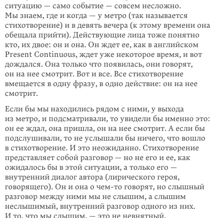
ситуацию — само событие — совсем несложно.
Мы знаем, где и когда — у метро (так называется
стихотворение) и в девять вечера (к этому времени она
обещала прийти). Действующие лица тоже понятно
кто, их двое: он и она. Он ждет ее, как в английском
Present Continuous, ждет уже некоторое время, и вот
дождался. Она только что появилась, они говорят,
он на нее смотрит. Вот и все. Все стихотворение
вмещается в одну фразу, в одно действие: он на нее
смотрит.
Если бы мы находились рядом с ними, у выхода
из метро, и подсматривали, то увидели бы именно это:
он ее ждал, она пришла, он на нее смотрит. А если бы
подслушивали, то не услышали бы ничего, что вошло
в стихотво­рение. И это неожиданно. Стихотворение
представляет собой разговор — но не его и ее, как
ожидалось бы в этой ситуации, а только его —
внутренний диалог автора (лирического героя,
говорящего). Он и она о
чем-то
говорят, но слышный
разговор между ними мы не слышим, а слышим
неслышимый, внутренний разговор одного из них.
И то, что мы слышим, — это не невнят­ный,