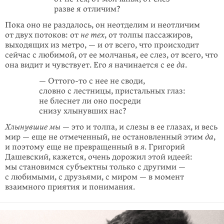
разве я отличим?
Пока оно не раздалось, он неотделим и неотличим
от двух потоков: от
не тех
, от толпы пассажиров,
выходящих из метро, — и от всего, что происходит
сейчас с любимой, от ее молчанья, ее слез, от всего, что
она видит и чувствует. Его
я
начинается с ее
да
.
—
Оттого-то
с нее не своди,
словно с лестницы, пристальных глаз:
не блеснет ли оно посреди
снизу хлынувших нас?
Хлынувшие мы
— это и толпа, и слезы в ее глазах, и весь
мир — еще не отме­ченный, не остановленный этим
да
,
и поэтому еще не превращенный в
я
. Григорий
Дашевский, кажется, очень дорожил этой идеей:
мы становимся субъектны только с другими —
с любимыми, с друзьями, с миром — в момент
взаимного приятия и понимания.