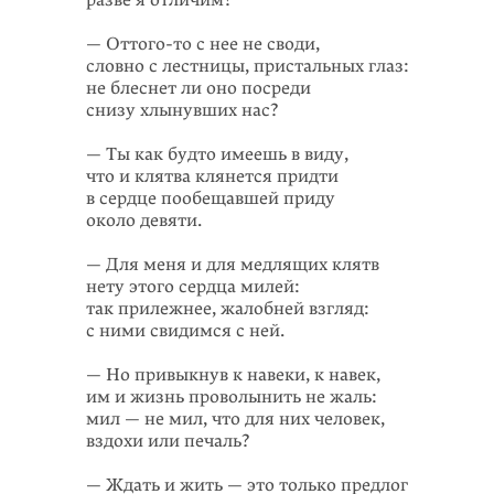
разве я отличим?
—
Оттого-то
с нее не своди,
словно с лестницы, пристальных глаз:
не блеснет ли оно посреди
снизу хлынувших нас?
— Ты как будто имеешь в виду,
что и клятва клянется придти
в сердце пообещавшей приду
около девяти.
— Для меня и для медлящих клятв
нету этого сердца милей:
так прилежнее, жалобней взгляд:
с ними свидимся с ней.
— Но привыкнув к навеки, к навек,
им и жизнь проволынить не жаль:
мил — не мил, что для них человек,
вздохи или печаль?
— Ждать и жить — это только предлог