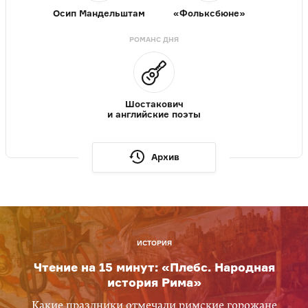
Осип Мандельштам
«Фольксбюне»
РОМАНС ДНЯ
Шостакович
и английские поэты
Архив
ИСТОРИЯ
Чтение на 15 минут: «Плебс. Народная
история Рима»
Какие праздники отмечали римские горожане