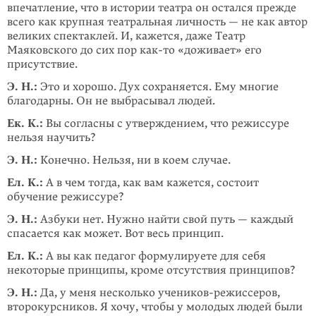
впечатление, что в истории театра он остался прежде
всего как крупная театральная личность — не как автор
великих спектаклей. И, кажется, даже Театр
Маяковского до сих пор
как-то
«доживает» его
присутствие.
Э. Н.:
Это и хорошо. Дух сохраняется. Ему многие
благодарны. Он не вы­бра­сывал людей.
Ек. К.:
Вы согласны с утверждением, что режиссуре
нельзя научить?
Э. Н.:
Конечно. Нельзя, ни в коем случае.
Ел. К.:
А в чем тогда, как вам кажется, состоит
обучение режиссуре?
Э. Н.:
Азбуки нет. Нужно найти свой путь — каждый
спасается как может. Вот весь принцип.
Ел. К.:
А вы как педагог формулируете для себя
некоторые принципы, кроме отсутствия принципов?
Э. Н.:
Да, у меня несколько учеников-режиссеров,
второкурсников. Я хочу, чтобы у молодых людей были