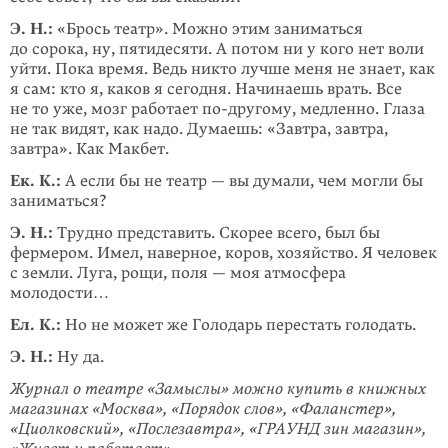
Э. Н.:
«Брось театр». Можно этим заниматься
до сорока, ну, пятидесяти. А по­том ни у кого нет воли
уйти. Пока время. Ведь никто лучше меня не знает, как
я сам: кто я, каков я сегодня. Начинаешь врать. Все
не то уже, мозг работает
по-другому
, медленно. Глаза
не так видят, как надо. Думаешь: «Завтра, завтра,
завтра». Как Макбет.
Ек. К.:
А если бы не театр — вы думали, чем могли бы
заниматься?
Э. Н.:
Трудно представить. Скорее всего, был бы
фермером. Имел, наверное, коров, хозяйство. Я человек
с земли. Луга, рощи, поля — моя атмосфера
молодости…
Ел. К.:
Но не может же Голодарь перестать голодать.
Э. Н.:
Ну да.
Журнал о театре «Замыслы» можно купить в книжных
магазинах «Москва», «Порядок слов», «Фаланстер»,
«Циолковский», «Послезавтра», «ГРАУНД зин магазин»,