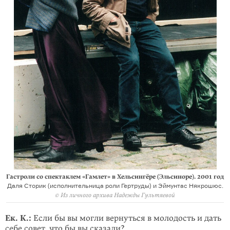
Гастроли со спектаклем «Гамлет» в Хельсингёре (Эльсиноре). 2001 год
Даля Сторик (исполнительница роли Гертруды) и Эймунтас Някрошюс.
© Из личного архива Надежды Гультяевой
Ек. К.:
Если бы вы могли вернуться в молодость и дать
себе совет, что бы вы сказали?