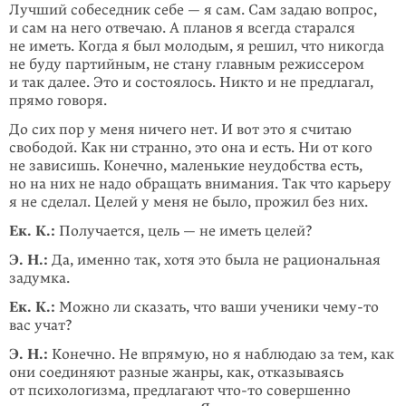
Лучший собеседник себе — я сам. Сам задаю вопрос,
и сам на него отвечаю. А планов я всегда старался
не иметь. Когда я был моло­дым, я решил, что никогда
не буду партийным, не стану главным режиссером
и так далее. Это и состоялось. Никто и не предлагал,
прямо говоря.
До сих пор у меня ничего нет. И вот это я считаю
свободой. Как ни странно, это она и есть. Ни от кого
не зависишь. Конечно, маленькие неудобства есть,
но на них не надо обращать внимания. Так что карьеру
я не сделал. Целей у меня не было, прожил без них.
Ек. К.:
Получается, цель — не иметь целей?
Э. Н.:
Да, именно так, хотя это была не рациональная
задумка.
Ек. К.:
Можно ли сказать, что ваши ученики
чему-то
вас учат?
Э. Н.:
Конечно. Не впрямую, но я наблюдаю за тем, как
они соединяют разные жанры, как, отказываясь
от психологизма, предлагают
что-то
совершенно