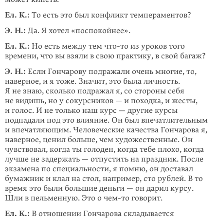
Ел. К.:
То есть это был конфликт темпераментов?
Э. Н.:
Да. Я хотел «поспокойнее».
Ел. К.:
Но есть между тем
что-то
из уроков того
времени, что вы взяли в свою практику, в свой багаж?
Э. Н.:
Если Гончарову подражали очень многие, то,
наверное, и я тоже. Значит, это была личность.
Я не знаю, сколько подражал я, со стороны себя
не видишь, но у сокурс­ников — и поход­ка, и жес­ты,
и голос. И не только наш курс — другие курсы
подпадали под это влияние. Он был впечатлительным
и впечатляющим. Человеческие качества Гончарова я,
наверное, ценил больше, чем художествен­ные. Он
чувствовал, когда ты голоден, когда тебе плохо, когда
лучше не задер­жать — отпус­тить на праздник. После
экзамена по специальности, я помню, он доставал
бумажник и клал на стол, например, сто рублей. В то
время это были большие деньги — он дарил курсу.
Шли в пельменную. Это о
чем-то
говорит.
Ел. К.:
В отношении Гончарова складывается