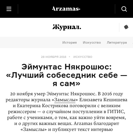
История
Искусство
Литература
28 НОЯБРЯ 2018
ИСКУССТВО
Эймунтас Някрошюс:
«Лучший собеседник себе —
я сам»
20 ноября умер Эймунтас Някрошюс. В 2016 году
редакторы журнала «
Замыслы
» Елизавета Кешишева
и Екатерина Кострикова поговорили с великим
режиссером — о случайном поступлении в ГИТИС,
работе с учениками, о том, как важно уйти вовремя,
и о других важных вещах. Arzamas благодарит
«Замыслы» и публикует текст интервью