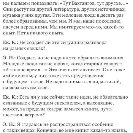
им пальцем показывать: «Тут Вах­тангов, тут другие…»
Они растут на другой литературе, других источниках,
музыка у них другая. Эти молодые люди в десять раз
более образован­ны, чем мы. И мы, наше поколение,
пасуем перед ними. Мы имитируем
что-то
,
какой-то
опыт. Нет никакого опыта.
Ек. К.:
Не создает ли это ситуацию разговора
на разных языках?
Э. Н.:
Создает, но не надо на это обращать внимания.
Молодые люди так не любят, когда старики говорят:
«А в наше время…» Это очень отталкивает. Они тоже
амбициозны, у них тоже есть представление
о будущем театре. Не надо заниматься дидактикой,
навязывать им свое.
Ек. К.:
Есть ли у вас сейчас такие идеи, не обязательно
связанные с будущим спектаклем, а выходящие,
может, за пределы театра: замысел книги, путе­
шествия, встречи?
Э. Н.:
Я стараюсь не распространяться особенно
о таких вещах. Конечно, во мне кипит
какая-то
жизнь.