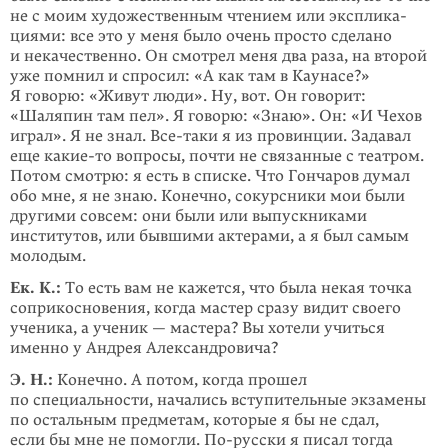
не с моим художе­ственным чтением или эксплика­
циями: все это у меня было очень просто сделано
и некачественно. Он смотрел меня два раза, на второй
уже помнил и спросил: «А как там в Каунасе?»
Я говорю: «Живут люди». Ну, вот. Он гово­рит:
«Шаляпин там пел». Я говорю: «Знаю». Он: «И Чехов
играл». Я не знал. Все-таки я из про­винции. Задавал
еще
какие-то
вопросы, почти не связанные с театром.
Потом смотрю: я есть в списке. Что Гончаров думал
обо мне, я не знаю. Конечно, сокурсники мои были
другими совсем: они были или вы­пускниками
институтов, или бывшими актерами, а я был самым
моло­дым.
Ек. К.:
То есть вам не кажется, что была некая точка
соприкосновения, когда мастер сразу видит своего
ученика, а ученик — мастера? Вы хотели учиться
именно у Андрея Александровича?
Э. Н.:
Конечно. А потом, когда прошел
по специальности, начались вступитель­ные экзамены
по осталь­ным предметам, которые я бы не сдал,
если бы мне не помогли.
По-русски
я писал тогда