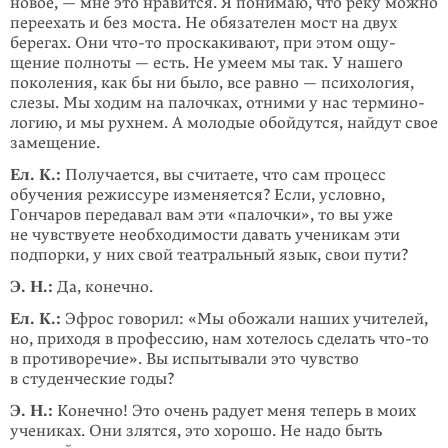
новое, — мне это нравится. Я понимаю, что реку можно
переехать и без моста. Не обязателен мост на двух
берегах. Они
что-то
проскакивают, при этом ощу­
щение полноты — есть. Не умеем мы так. У нашего
поколения, как бы ни было, все равно — психология,
слезы. Мы ходим на палочках, отними у нас термино­
логию, и мы рухнем. А молодые обойдутся, найдут свое
замещение.
Ел. К.:
Получается, вы считаете, что сам процесс
обучения режиссуре изменя­ется? Если, условно,
Гончаров передавал вам эти «палочки», то вы уже
не чув­ст­вуете необходи­мости давать ученикам эти
подпорки, у них свой театраль­ный язык, свои пути?
Э. Н.:
Да, конечно.
Ел. К.:
Эфрос говорил: «Мы обожали наших учителей,
но, приходя в профес­сию, нам хотелось сделать
что-то
в противоречие». Вы испытывали это чувство
в студенческие годы?
Э. Н.:
Конечно! Это очень радует меня теперь в моих
учениках. Они злятся, это хорошо. Не надо быть