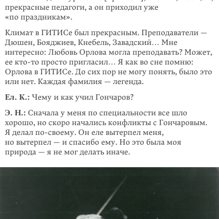
прекрасные педагоги, а он приходил уже
«по праздникам».
Климат в ГИТИСе был прекрасным. Препода­ватели —
Дюшен, Бояджиев, Кнебель, Завадский… Мне
интересно: Любовь Орлова могла препода­вать? Может,
ее
кто-то
просто пригласил… Я как во сне помню:
Орлова в ГИТИСе. До сих пор не могу понять, было это
или нет. Каждая фами­лия — легенда.
Ел. К.:
Чему и как учил Гончаров?
Э. Н.:
Сначала у меня по специаль­ности все шло
хорошо, но скоро начались конфликты с Гончаровым.
Я делал
по-своему
. Он еле вытерпел меня,
но вытерпел — и спасибо ему. Но это была моя
природа — я не мог делать иначе.