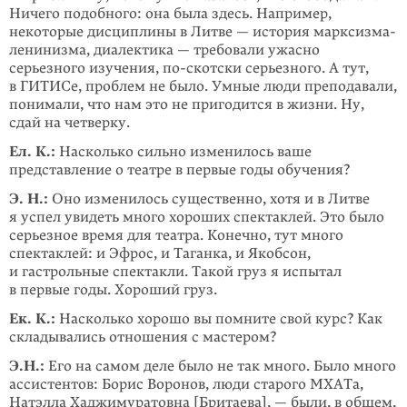
Ничего подоб­ного: она была здесь. Например,
некоторые дисциплины в Литве — история марксизма-
ленинизма, диалектика — требовали ужасно
серьезного изучения,
по-скотски
серьезного. А тут,
в ГИТИСе, проблем не было. Умные люди преподавали,
понимали, что нам это не пригодится в жизни. Ну,
сдай на четверку.
Ел. К.:
Насколько сильно изменилось ваше
представление о театре в первые годы обучения?
Э. Н.:
Оно изменилось существенно, хотя и в Литве
я успел увидеть много хороших спектаклей. Это было
серьезное время для театра. Конечно, тут много
спектаклей: и Эфрос, и Таганка, и Якобсон,
и гастрольные спектакли. Такой груз я испытал
в первые годы. Хороший груз.
Ек. К.:
Насколько хорошо вы помните свой курс? Как
складывались отношения с мастером?
Э.Н.:
Его на самом деле было не так много. Было много
ассистентов: Борис Воронов, люди старого МХАТа,
Натэлла Хаджиму­ратовна [Бритаева], — были, в общем,