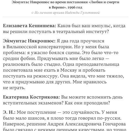
Эймунтас Някрошюс во время постановки «Любви и смерти
в Вероне». 1996 год
© Из личного архива Надежды Гультяевой
Елизавета Кешишева:
Каков был ваш импульс, когда
вы решили поступать в театральный институт?
Эймунтас Някрошюс:
Я два года проучился
в Вильнюсской консерва­тории. Но у меня была
проблема: я ужасно боялся сцены. Это было
что-то
сродни фобии. Придумывать мне было легко —
реализовать было стыдно. Одна преподавательница
посоветовала мне ехать в Москву и пробовать
поступать на режиссуру. Она видела, что мне тяжело,
что я придумываю для других. Мне нравилось
не играть.
Екатерина Кострикова:
Вы можете вспомнить день
вступительных экзаме­нов? Как они проходили?
Э. Н.:
Мое поступление — это случай­ность. У меня
было мало шансов, я плохо тогда говорил
по-русски
.
Наверное, решение Андрея Александро­вича Гонча­рова
было связано с некими личными качест­вами, но точно