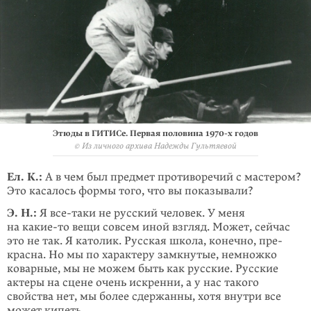
Этюды в ГИТИСе. Первая половина
1970-х
годов
© Из личного архива Надежды Гультяевой
Ел. К.:
А в чем был предмет противоречий с мастером?
Это касалось формы того, что вы показывали?
Э. Н.:
Я все-таки не русский человек. У меня
на
какие-то
вещи совсем иной взгляд. Может, сейчас
это не так. Я католик. Русская школа, конечно, пре­
красна. Но мы по харак­теру замкнутые, немножко
коварные, мы не можем быть как русские. Русские
актеры на сцене очень искренни, а у нас такого
свойства нет, мы более сдержанны, хотя внутри все
может кипеть.