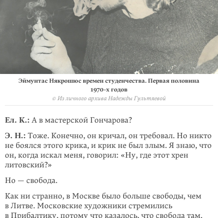
Эймунтас Някрошюс времен студенчества. Первая половина
1970-х
годов
© Из личного архива Надежды Гультяевой
Ел. К.:
А в мастерской Гончарова?
Э. Н.:
Тоже. Конечно, он кричал, он требовал. Но никто
не боялся этого крика, и крик не был злым. Я знаю, что
он, когда искал меня, говорил: «Ну, где этот хрен
литовский?»
Но — свобода.
Как ни странно, в Москве было больше свободы, чем
в Литве. Московские худож­ники стремились
в Прибалтику, потому что казалось, что свобода там.