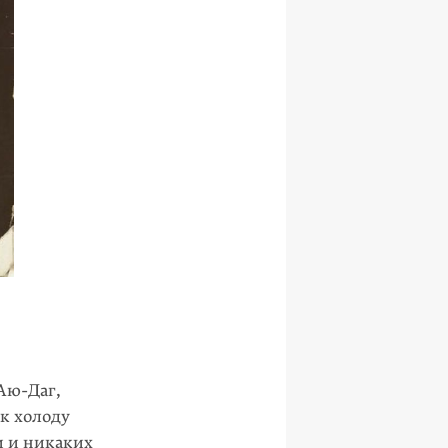
Аю-Даг,
к холоду
и и никаких