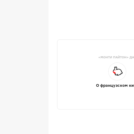
«МОНТИ ПАЙТОН» Д
О французском ки