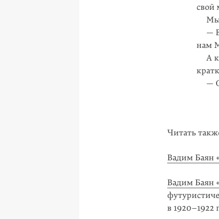
свой 
Мы п
— Есл
нам 
А ко
крат
— Ск
Читать такж
Вадим Баян 
Вадим Баян 
футуристиче
в 1920–1922 