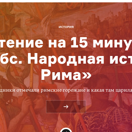
ИСТОРИЯ
тение на 15 мину
бс. Народная ис
Рима»
дники отмечали римские горожане и какая там царил