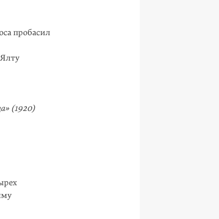
оса пробасил
 Ялту
а» (1920)
ырех
ыму