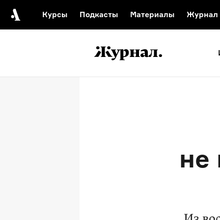
Курсы
Подкасты
Материалы
Журнал
Автор среди нас
Еврейски
Видеоистория русск
Русское 
не
Из во