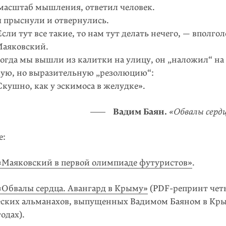
масштаб мышления, ответил человек.
рыснули и отвернулись.
и тут все такие, то нам тут делать нечего, — вполгол
Маяковский.
гда мы вышли из калитки на улицу, он „наложил“ на
кую, но выразительную „резолюцию“:
ушно, как у эскимоса в желудке».
Вадим Баян.
«Обвалы сердц
е:
«Маяковский в первой олимпиаде футуристов»
.
«Обвалы сердца. Авангард в Крыму»
(PDF-репринт чет
ских альманахов, выпущенных Вадимом Баяном в Кр
годах).