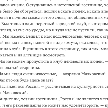
аков жизни. Остудившись в нетопленой гостинице, х
 было бы обогреться, пошли искать людей, искать вп
дей в полном смысле этого слова, ни общественных ме
 Был только один черствый городской клуб, в котором
згляд, какие-то уроды, но и туда нас не пустили, как н
. Мы насели. Вышел к нам подслеповатый человек с о
й цепью на шее, надетой в виде хомута, оказалось, что
ина клуба. Вцепились в этого старшину, так и так, мо
каться и на ялтинцев посмотреть.
 не можем пропустить в клуб неизвестных людей, —
леповатый старшина.
 мы люди очень известные, — возразил Маяковский.
с кто-нибудь здесь знает?
 знает вся Россия, — рассчитывая на культурность 
л Маяковский.
ите ли, хозяин гостиницы „Россия“ не является чле
, и его рекомендация не может нас удовлетворить, — 