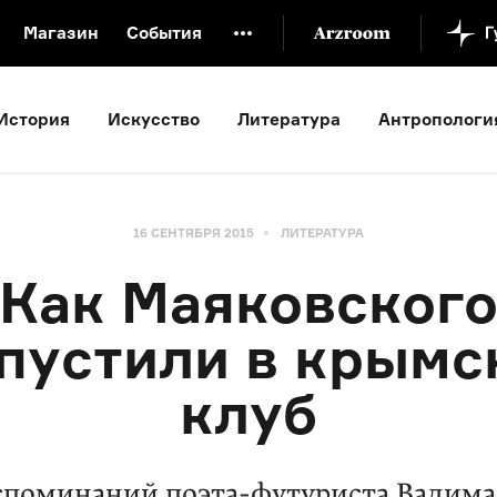
Магазин
События
й музей
Новая Третьяковка
Онлайн-университет
История
Искусство
Литература
Антропологи
ой культуры
Русский язык от «гой еси» до «лол кек»
искусство XX века
Русская литература XX века
Детска
16 СЕНТЯБРЯ 2015
ЛИТЕРАТУРА
Как Маяковског
 пустили в крымс
клуб
споминаний поэта-футуриста Вадима