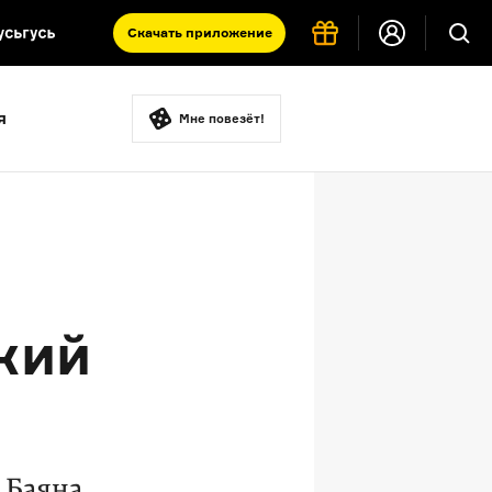
Скачать
приложение
Запад и Восток: история культур
я
Что такое античность
Мне повезёт!
я комната
о
кий
 Баяна