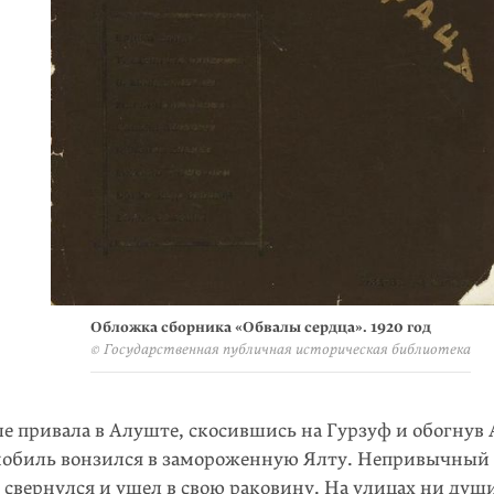
Обложка сборника «Обвалы сердца». 1920 год
© Государственная публичная историческая библиотека
е привала в Алуште, скосившись на Гурзуф и обогнув 
мобиль вонзился в замороженную Ялту. Непривычный 
 свернулся и ушел в свою раковину. На улицах ни душ