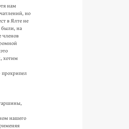
отя нам
ечатлений, но
ст в Ялте не
 были, на
е членов
громной
 это
л, хотим
 прохрипел
старшины,
ном нашего
применяя