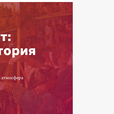
т:
тория
а атмосфера