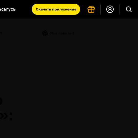
Скачать
приложение
Запад и Восток: история культур
я
Что такое античность
Мне повезёт!
я комната
о
»: