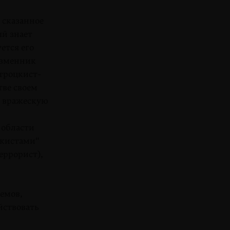
 сказанное
ый знает
ется его
изменник
-троцкист­
тве своем
) вражескую
 области
цкистами“
еррорист),
иемов,
йствовать