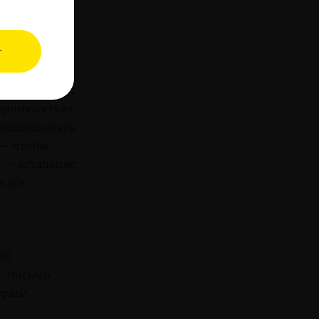
 по этим
о, казалось,
т
се били этим
 и по спине.
одтекам: так
 промежутках
 подписывать
 — чтобы
 — остальное
 все
об
— письмо
торым