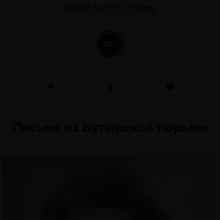
Автор
Алена Солнцева
18+
Письма из Бутырской тюрьмы