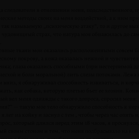
а следователи в отношении меня, подследственного, п
еские методы своих на меня воздействий, а к ним пр
 так называемую „психическую атаку“, то и другое выз
 чудовищный страх, что натура моя обнажилась до са
.
ные ткани мои оказались расположенными совсем б
есному покрову, а кожа оказалась нежной и чувствител
енка; глаза оказались способными (при нестерпимой д
есхой и боли моральной) лить слезы потоками. Лежа 
 вниз, я обнаруживал способность извиваться, и корч
жать, как собака, которую плетью бьет ее хозяин. Конв
ый вел меня однажды с такого допроса, спросил меня: 
ия?“ — такую мое тело обнаружило способность к нер
 я лег на койку и заснул с тем , чтобы через час опять 
прос, хоторый длился перед этим 18 часов, я проснулся,
й своим стоном и тем, что меня подбрасывало на койк