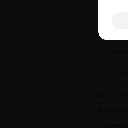
были
красн
на ме
страш
Истя
гораз
между
прото
сообр
превр
подп
Мейерхольда 
в ноябре, а 
Лаврентию Бе
Вячеславу Мо
Мейерхольд 