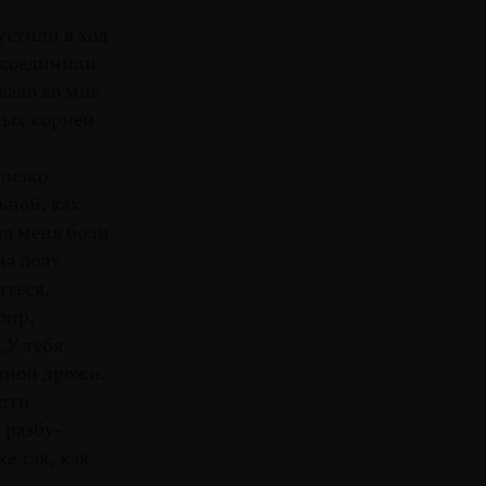
устили в ход
исоединили
вало во мне
мых корней
лизко
ьной, как
ля меня боли
на полу
иться,
оир,
„У тебя
вной дрожи.
идти
 разбу­
е так, как