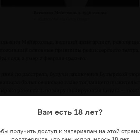
Всеволод Мейерхольд.
1930-е
годы
© ullstein bild via Getty Images
ильевич Мейерхольд, великий авангардист, революци
заложивший основные принципы режиссерского театра,
874 года, а умер 2 февраля 1940-го.
 дней до расстрела, будучи заключен в Бутырской тюр
написал большое письмо главе тогдашнего правительс
ироко разошлась по миру шокирующая цитата — пожа
 его эпистолярного наследия:
Вам есть 18 лет?
же меня здесь били — меня, больного, 65-летнего стар
 на пол лицом вниз и резиновым жгутом били по пят
спине. Когда я сидел на стуле, той же резиной били по
обы получить доступ к материалам на этой страни
лен до верхних частей ног. В последующие дни, когда э
подтвердите, что вам исполнилось 18 лет