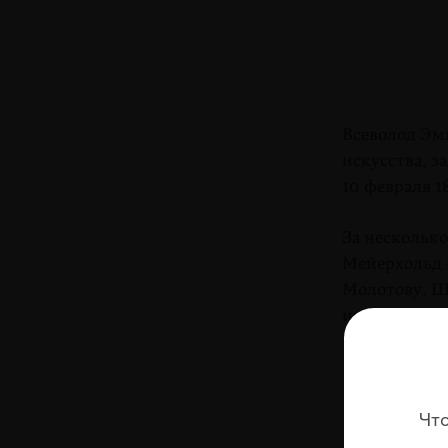
Всеволод Эм
искусства, 
10 февраля 1
За несколько
Мейерхольд 
Молотову. Ш
известная из
«Как 
клали
и по 
Чт
от ко