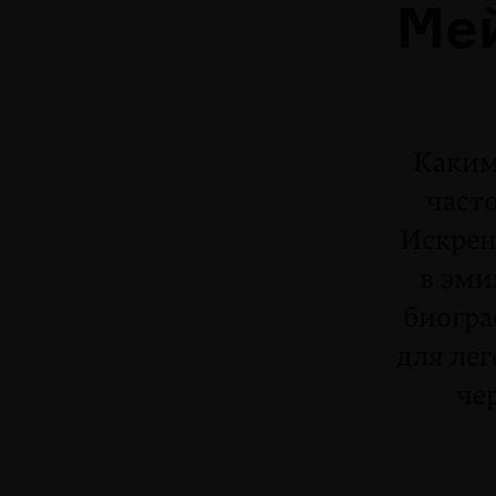
Мей
Каким
част
Искрен
в эми
биогра
для лег
че