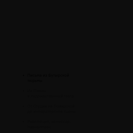
Письма из Бутырской
тюрьмы
Из Пензы
в Художественный театр
От Студии на Поварской
до императорской сцены
Революция, комиссар,
Наркомпрос