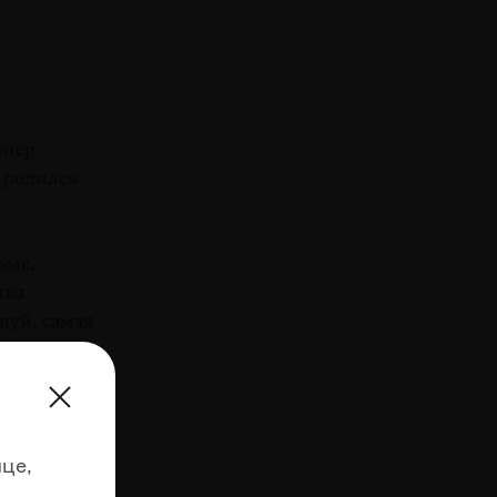
онер
 родился
ьме,
тва
луй, самая
ика! Меня
кам
 ногам —
це,
ти места