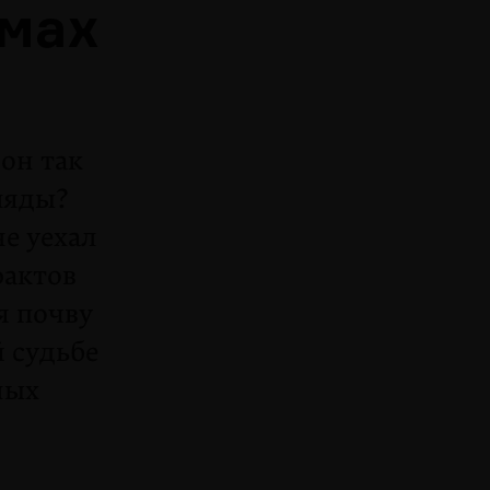
ьмах
он так
ляды?
е уехал
фактов
я почву
й судьбе
ных