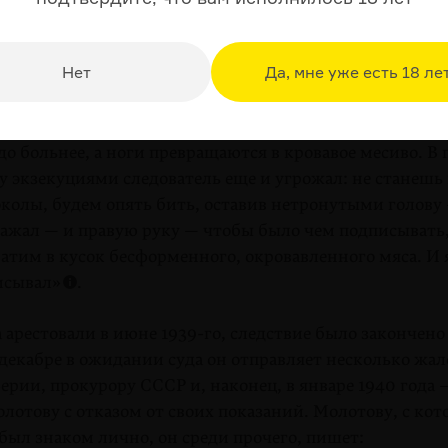
 залиты обильным внутренним кровоизлиянием, били
о-синим кровоподтекам — и боль была такая жуткая, чт
Нет
Да, мне уже есть 18 ле
ня лили кипяток. Я плакал и кричал от боли. А меня в
ным резиновым жгутом — по рукам, по ногам, по лицу
затели специально били по старым синякам и кровоп
до больнее, а ноги превращаются в кровавое месиво. В
 экзекуциями следователь еще и угрожал: не станешь
колы, будем опять бить, оставив нетронутыми голову
ажал — и правую руку — чтобы было чем подписывать,
атим в кусок бесформенного, окровавленного мяса. И я
исывал»
.
арестовали в июне 1939-го, следствие было закончено
в декабре в ожидании суда он отправляет несколько жал
рии, прокурору СССР и, наконец, в январе 1940 года 
лотову с отказом от своих показаний. Молотову, с ко
был знаком лично, он среди прочего, пишет: