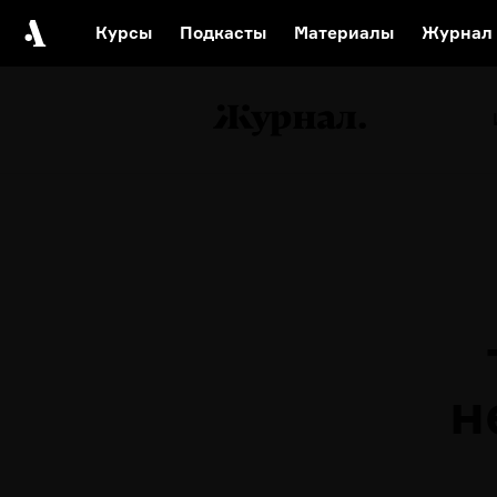
Курсы
Подкасты
Материалы
Журнал
Автор среди нас
Еврейски
Видеоистория русск
Русское 
н