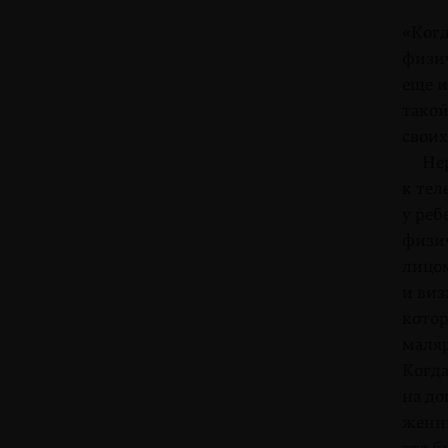
«Когд
физич
еще и
такой
своих
Нерв
к тел
у реб
физич
лицом
и виз
котор
маляр
Когда
на до
женны