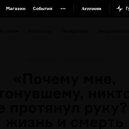
Магазин
События
й музей
Новая Третьяковка
Онлайн-университет
История
Искусство
Литература
Антропологи
ой культуры
Русский язык от «гой еси» до «лол кек»
искусство XX века
Русская литература XX века
Детска
,
9 ФЕВРАЛЯ 2024
ИСТОРИЯ
ИСКУССТВО
«Почему мне,
тонувшему, никт
е протянул руку?
жизнь и смерть