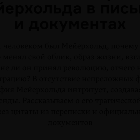
ерхольда в пис
и документах
 человеком был Мейерхольд, почему 
о менял свой облик, образ жизни, взг
не ли он принял революцию, отчего н
грацию? В отсутствие непреложных 
фия Мейерхольда интригует, создава
енды. Рассказываем о его трагическо
рез цитаты из переписки и официаль
документов