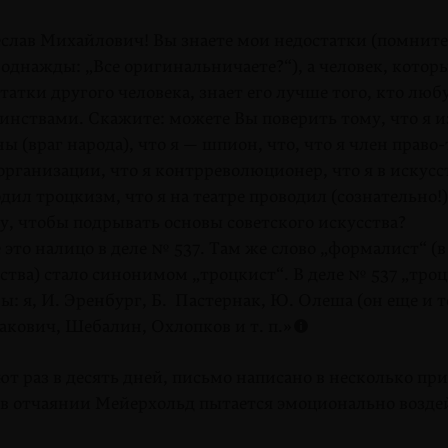
слав Михайлович! Вы знаете мои недостатки (помните
однажды: „Все оригинальничаете?“), а человек, котор
татки другого человека, знает его лучше того, кто любу
инствами. Скажите: можете Вы поверить тому, что я 
ы (враг народа), что я — шпион, что, что я член право
организации, что я контрреволюционер, что я в искусс
дил троцкизм, что я на театре проводил (сознательно!
у, чтобы подрывать основы советского искусства?
то налицо в деле № 537. Там же слово „формалист“ (в
ства) стало синонимом „троцкист“. В деле № 537 „тро
ы: я, И. Эренбург, Б. Пастернак, Ю. Олеша (он еще и т
кович, Шебалин, Охлопков и т. п.»
т раз в десять дней, письмо написано в несколько пр
к в отчаянии Мейерхольд пытается эмоционально возде