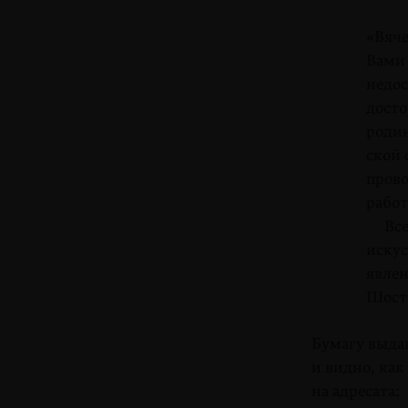
«Вяче
Вами 
недос
досто
родин
ской 
прово
работ
Все э
искус
явлен
Шоста
Бумагу выдаю
и видно, ка
на адресата: