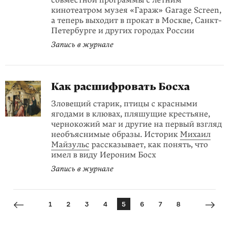
совместной программы c летним
кинотеатром музея «Гараж» Garage Screen,
а теперь выходит в прокат в Москве, Санкт-
Петербурге и других городах России
Запись в журнале
Как расшифровать Босха
Зловещий старик, птицы с красными
ягодами в клювах, пляшущие крестьяне,
чернокожий маг и другие на первый взгляд
необъяснимые образы. Историк
Михаил
Майзульс
рассказывает, как понять, что
имел в виду Иероним Босх
Запись в журнале
1
2
3
4
5
6
7
8