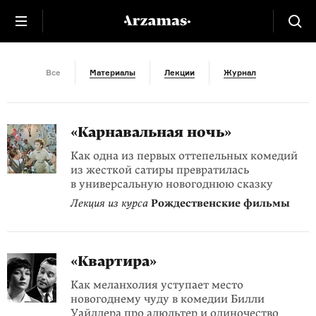
Кино
Все
Материалы
Лекции
Журнал
«Карнавальная ночь»
Как одна из первых оттепельных комедий
из жесткой сатиры превратилась
в универсальную новогоднюю сказку
Лекция из курса
Рождественские фильмы
«Квартира»
Как меланхолия уступает место
новогоднему чуду в комедии Билли
Уайлдера про адюльтер и одиночество