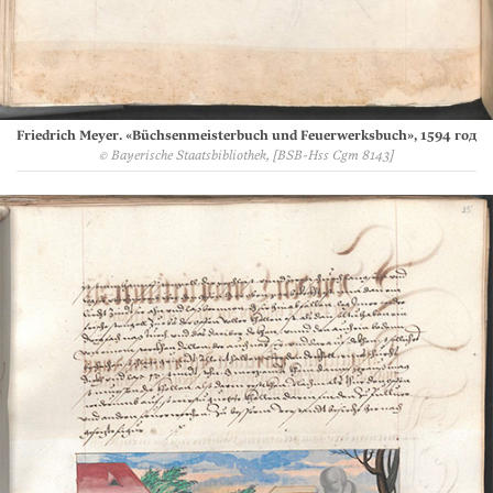
Friedrich Meyer. «Büchsenmeisterbuch und Feuerwerksbuch», 1594 год
© Bayerische Staatsbibliothek, [BSB-Hss Cgm 8143]