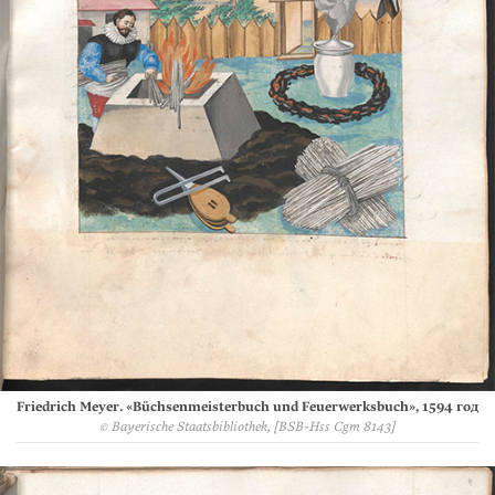
Friedrich Meyer. «Büchsenmeisterbuch und Feuerwerksbuch», 1594 год
© Bayerische Staatsbibliothek, [BSB-Hss Cgm 8143]