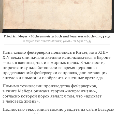
Friedrich Meyer. «Büchsenmeisterbuch und Feuerwerksbuch», 1594 год
© Bayerische Staatsbibliothek, [BSB-Hss Cgm 8143]
Изначально фейерверки появились в Китае, но в XIII–
XIV веках они начали активно использоваться в Европе
— как в военных, так и в мирных целях. В частности,
пиротехнику задействовали во время церковных
представлений: фейерверки сопровождали летающих
ангелов и помогали изобразить огненные врата ада.
Помимо технологии производства фейерверков,
в книге Мейера описана теория «искры жизни»,
согласно которой порох являлся тем, что «вдыхает
в человека жизнь».
Полностью текст книги можно увидеть на сайте
Баварск