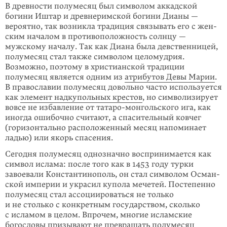
В древности полумесяц был символом аккадской
богини Иштар и древнерим­ской богини Дианы —
вероятно, так возникла традиция связывать его с жен­
ским началом в противоположность солнцу —
мужскому началу. Так как Диана была девственницей,
полумесяц стал также символом целомудрия.
Возможно, поэтому в христианской традиции
полумесяц является одним из
ат­рибутов Девы Марии
.
В православии полумесяц довольно часто используется
как
эле­мент надкупольных крестов
, но символизирует
вовсе не избавление от татаро-монгольского ига, как
иногда ошибочно считают, а спасительный ковчег
(гори­зонтально расположенный месяц напоминает
ладью) или якорь спасения.
Сегодня полумесяц однозначно воспринимается как
символ ислама: после того как в 1453 году турки
завоевали Константинополь, он стал символом Осман­
ской империи и украсил купола мечетей. Постепенно
полумесяц стал ассо­ции­роваться не только
и не столько с конкретным государством, сколько
с исла­мом в целом. Впрочем, многие исламские
богословы призывают не превращать по­лумесяц