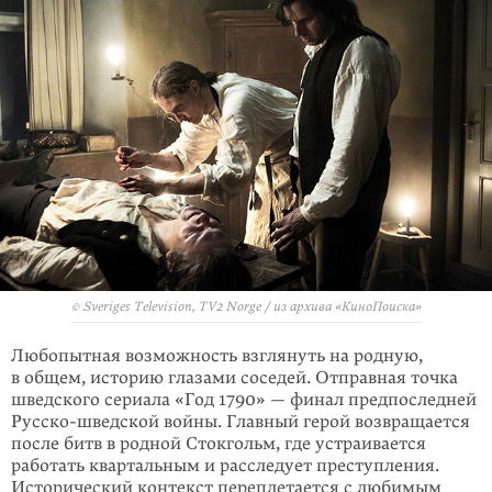
© Sveriges Television, TV2 Norge / из архива «КиноПоиска»
Любопытная возможность взглянуть на родную,
в общем, историю глазами соседей. Отправная точка
шведского сериала «Год 1790» — финал предпо­следней
Русско-шведской войны. Главный герой возвращается
после битв в род­ной Стокгольм, где устраивается
работать квартальным и расследует преступления.
Исторический контекст переплетается с любимым