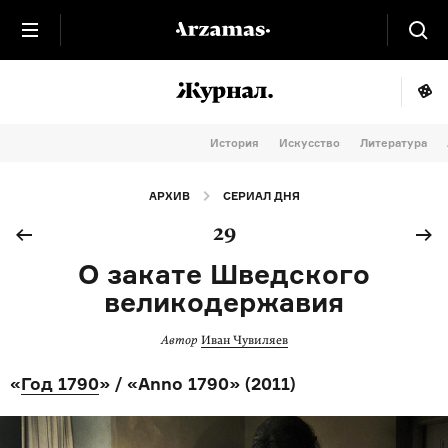
История
Искусство
Литература
АРХИВ
СЕРИАЛ ДНЯ
29
О закате Шведского
великодержавия
Автор
Иван Чувиляев
«
Год 1790
» / «Anno 1790» (2011)