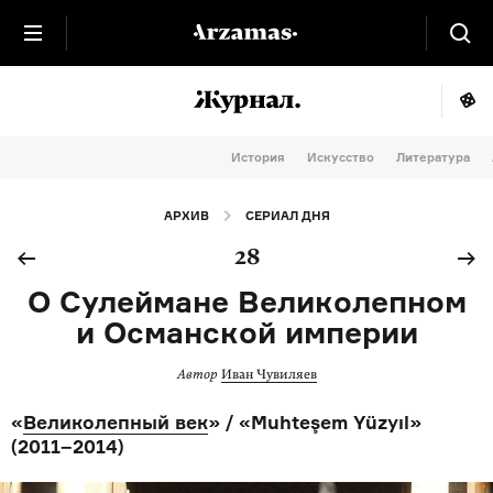
История
Искусство
Литература
АРХИВ
СЕРИАЛ ДНЯ
28
О Сулеймане Великолепном
и Османской империи
Автор
Иван Чувиляев
«
Великолепный век
» / «Muhteşem Yüzyıl»
(2011–2014)