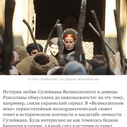
© Tim’s Productions / из архива «КиноПоиска»
История любви Сулеймана Великолепного и девицы
Роксоланы обмусолена до невозможности: на эту тему,
например, сняли украинский сериал. В «Вели­колепном
веке» первостатейный мелодраматический сюжет
тонет в истори­ческом контексте и масштабе личности
Сулеймана. Куда интереснее не как томилась бедная
барышня в гареме, а какой след в истории оставил