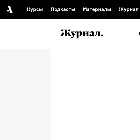
Курсы
Подкасты
Материалы
Журнал
Автор среди нас
Еврейски
Видеоистория русск
Русское 