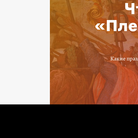
Ч
«Пле
Какие праз