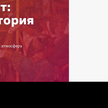
т:
тория
а атмосфера