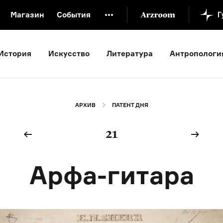
Магазин
События
й музей
Новая Третьяковка
Онлайн-университет
История
Искусство
Литература
Антропологи
ой культуры
Русский язык от «гой еси» до «лол кек»
искусство XX века
Русская литература XX века
Детска
АРХИВ
ПАТЕНТ ДНЯ
21
Арфа-гитара