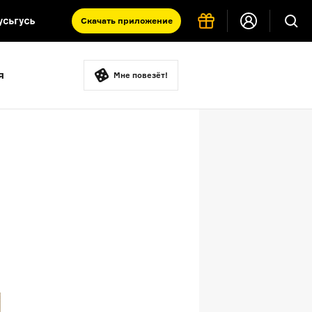
Скачать
приложение
Запад и Восток: история культур
я
Что такое античность
Мне повезёт!
я комната