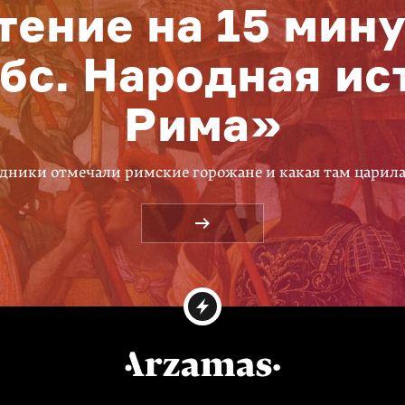
тение на 15 мину
бс. Народная ис
Рима»
дники отмечали римские горожане и какая там царил