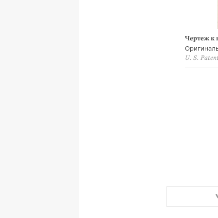
Чертеж к 
Оригиналь
U. S. Paten