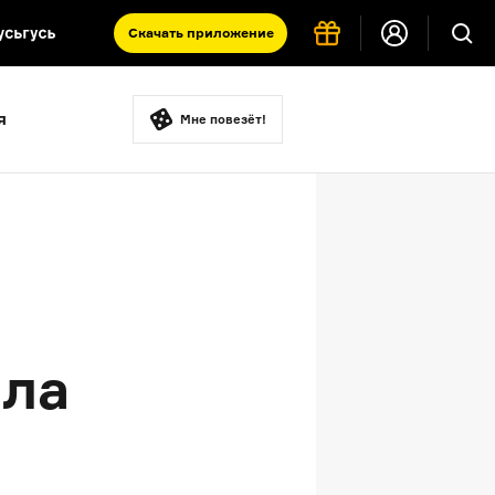
Скачать
приложение
Запад и Восток: история культур
я
Что такое античность
Мне повезёт!
я комната
ла