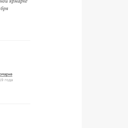
ной ярмарке
ября
рмарке
19 года