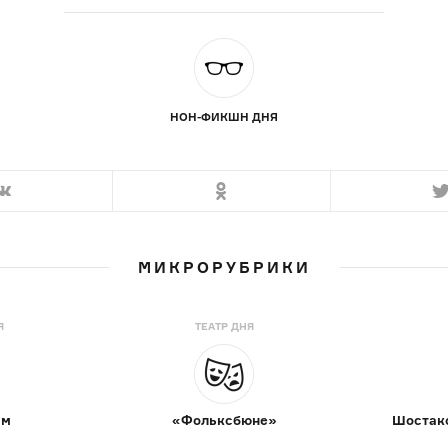
НОН-ФИКШН ДНЯ
МИКРОРУБРИКИ
Я
ТЕАТР ДНЯ
ам
«Фольксбюне»
Шостако