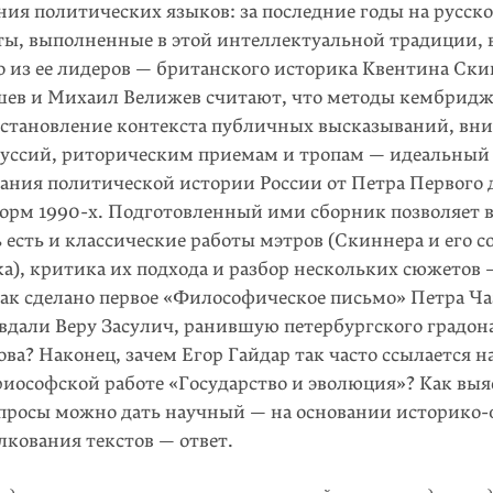
ния политических языков: за последние годы на русс
ты, выполненные в этой интеллектуальной традиции,
о из ее лидеров — британского историка Квентина Ски
ев и Михаил Велижев считают, что методы кембрид
ста­нов­ление контекста публичных выска­зываний, вн
кус­сий, риторическим приемам и тропам — идеальны
вания политической истории России от Петра Первого 
форм
1990-х
. Подготовленный ими сборник позволяет в
ь есть и классические работы мэтров (Скиннера и его 
), критика их подхода и разбор нескольких сюжетов —
ак сделано первое «Философическое письмо» Петра Чаа
вдали Веру Засулич, ранившую петербургского градон
ва? Наконец, зачем Егор Гайдар так часто ссылается н
риософской работе «Государство и эво­люция»? Как выя
вопросы можно дать научный — на основании историко
лкования текстов — ответ.