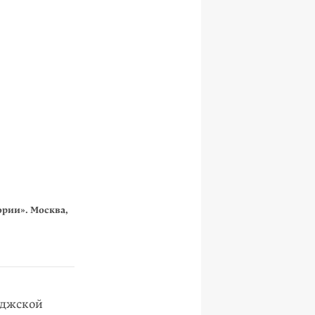
ории». Москва,
иджской