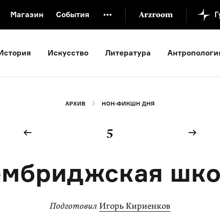
Магазин
События
й музей
Новая Третьяковка
Онлайн-университет
История
Искусство
Литература
Антропологи
ой культуры
Русский язык от «гой еси» до «лол кек»
искусство XX века
Русская литература XX века
Детска
АРХИВ
НОН-ФИКШН ДНЯ
5
ембриджская шко
Подготовил
Игорь Кириенков