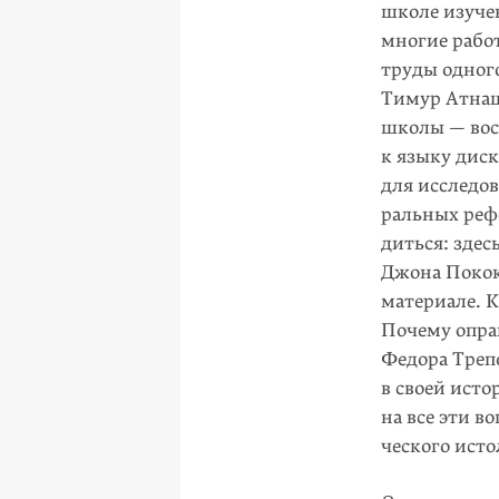
школе изуче
многие рабо
труды одног
Тимур Атнаш
школы — вос
к языку дис
для исследо­
ральных ре
диться: здес
Джона Покока
материале. К
Почему опра
Федора Трепо
в своей исто
на все эти 
ческого исто