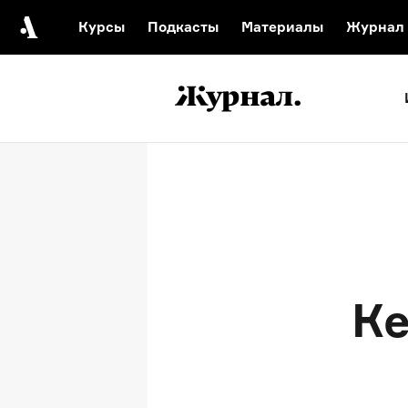
Курсы
Подкасты
Материалы
Журнал
Автор среди нас
Еврейски
Видеоистория русск
Русское 
К