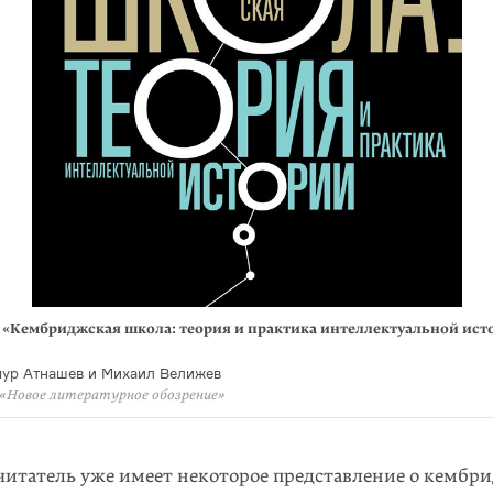
«Кембриджская школа: теория и практика интеллектуальной ист
мур Атнашев и Михаил Велижев
«Новое литературное обозрение»
читатель уже имеет некоторое представление о кембр