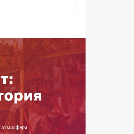
т:
тория
а атмосфера