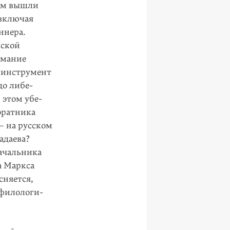
ком вышли
 включая
ннера.
жской
имание
й инструмент
до либе­
 этом убе­
соратника
 на рус­ском
дае­ва?
ачаль­ника
а Маркса
сняется,
-филологи­