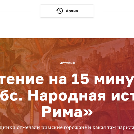
Архив
ИСТОРИЯ
тение на 15 мину
бс. Народная ис
Рима»
дники отмечали римские горожане и какая там царил