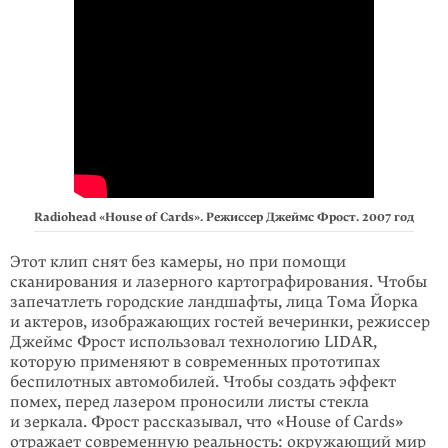
Radiohead «House of Cards». Режиссер Джеймс Фрост. 2007 год
Этот клип снят без камеры, но при по­­мощи
сканирования и лазерного карто­графирова­ния. Чтобы
запечатлеть городские ландшаф­ты, лица Тома Йорка
и актеров, изображаю­щих гостей вечеринки, режиссер
Джеймс Фрост исполь­зовал технологию LIDAR,
которую применяют в современных прототипах
беспилотных автомо­билей. Чтобы создать эффект
помех, перед лазером проносили листы стекла
и зеркала. Фрост рассказывал, что «House of Cards»
отражает современную реальность: окружаю­щий мир