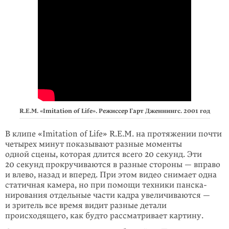
R.E.M. «Imitation of Life». Режиссер Гарт Дженнингс. 2001 год
В клипе «Imitation of Life» R.E.M. на протя­жении почти
четырех минут по­ка­зывают разные моменты
одной сцены, которая длится всего 20 секунд. Эти
20 секунд прокручи­ваются в разные стороны — вправо
и влево, назад и вперед. При этом видео снимает одна
статичная камера, но при по­мощи техники пан­ска­
ниро­вания отдельные части кадра увели­чиваются —
и зритель все время видит разные детали
происходящего, как будто рассмат­ривает картину.