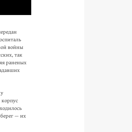
передан
оспиталь
вой войны
ских, так
ляя раненых
радавших
ку
 корпус
аходилось
 берег — их