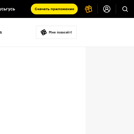
Скачать
приложение
Запад и Восток: история культур
я
Что такое античность
Мне повезёт!
я комната