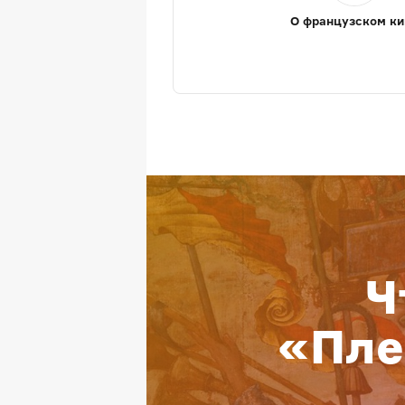
О французском ки
Ч
«Пле