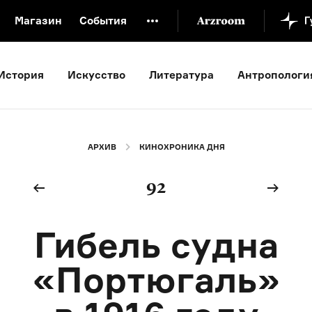
Магазин
События
й музей
Новая Третьяковка
Онлайн-университет
История
Искусство
Литература
Антропологи
ой культуры
Русский язык от «гой еси» до «лол кек»
искусство XX века
Русская литература XX века
Детска
АРХИВ
КИНОХРОНИКА ДНЯ
92
Гибель судна
«Портюгаль»