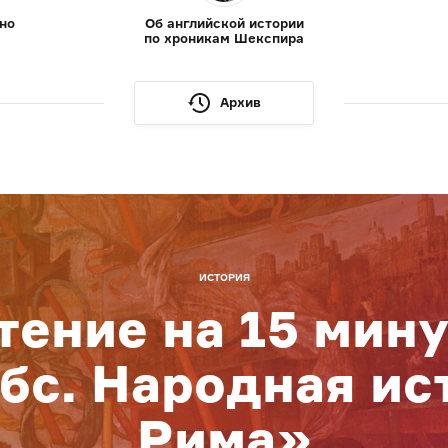
но
Об английской истории
по хроникам Шекспира
Архив
ИСТОРИЯ
тение на 15 мину
бс. Народная ис
Рима»