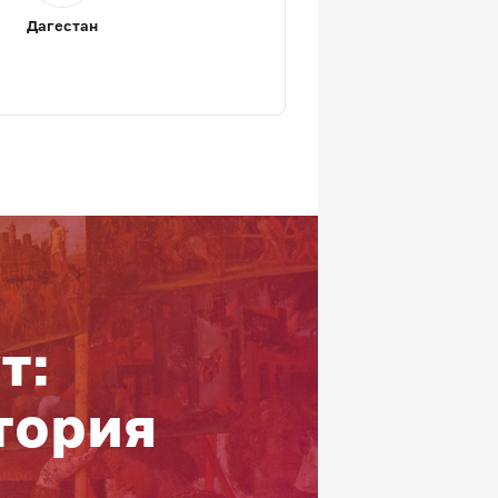
Дагестан
т:
тория