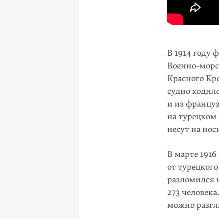
В 1914 году
Военно-морс
Красного Кре
судно ходило
и из француз
на турецком 
несут на нос
В марте 1916
от турецкого
разломился н
273 человека
можно разгля