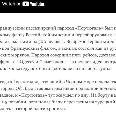
 французский пассажирский пароход «Портюгаль» был 
кому флоту Российской империи и переоборудован в г
ста с палатами на 500 человек. Во время Первой миро
 под французским флагом, а экипаж состоял как из рус
ских моряков. Пароход совершил пять рейсов, достав
фронте в Одессу и Севастополь — в начале видео пост
илках к катеру, который доставляет их на борт судна.
 года «Портюгаль», стоявший в Черном море неподале
 города Оф, был атакован немецкой подводной лодкой:
адвое, и «Портюгаль» тут же ушел ко дну. На борту н
. 115 погибли, остальные были перевезены на турецкий
деть во второй части хроники.