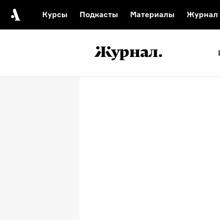
Курсы
Подкасты
Материалы
Журнал
Автор среди нас
Еврейски
Видеоистория русск
Русское 