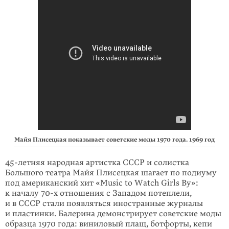
Майя Плисецкая показывает советские моды 1970 года. 1969 год
45-летняя народная артистка СССР и солистка
Большого театра Майя Плисец­кая шагает по подиуму
под американский хит «Music to Watch Girls By»:
к нача­лу 70-х отношения с Западом потеплели,
и в СССР стали появляться иностран­ные журналы
и пластинки. Балерина демон­стри­рует советские моды
образца 1970 года: виниловый плащ, ботфорты, кепи