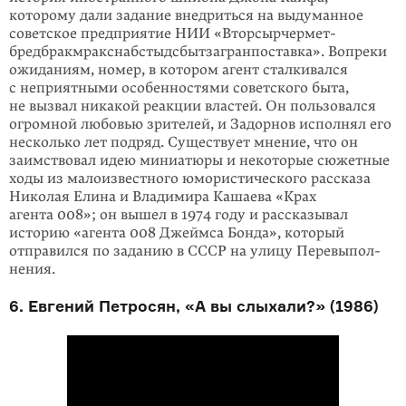
которому дали задание внедриться на выдуманное
советское предприятие HИИ «Вторсыр­чермет­
бредбракмракснаб­стыдсбыт­загран­поставка». Вопреки
ожиданиям, номер, в котором агент сталкивался
с неприятными особенно­стями советского быта,
не вызвал никакой реакции властей. Он пользовался
огромной любовью зрителей, и Задорнов исполнял его
несколько лет подряд. Существует мнение, что он
заимствовал идею миниатюры и некоторые сюжетные
ходы из мало­извест­ного юмористического рассказа
Николая Елина и Владимира Кашаева «Крах
агента 008»; он вышел в 1974 году и рассказывал
историю «агента 008 Джеймса Бонда», который
отправился по заданию в СССР на улицу Перевыпол­
нения.
6. Евгений Петросян, «А вы слыхали?» (1986)