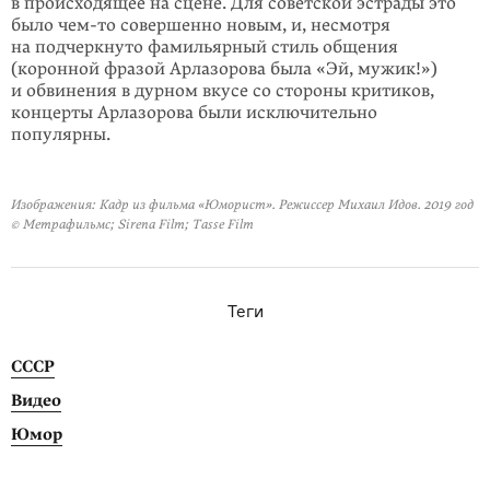
в происходящее на сцене. Для советской эстрады это
было
чем-то
совершенно новым, и, несмотря
на подчеркнуто фамильярный стиль общения
(коронной фразой Арлазорова была «Эй, мужик!»)
и обвинения в дурном вкусе со стороны критиков,
концерты Арлазорова были исключи­тельно
популярны.
Изображения: Кадр из фильма «Юморист». Режиссер Михаил Идов. 2019 год
© Метрафильмс; Sirena Film; Tasse Film
Теги
СССР
Видео
Юмор