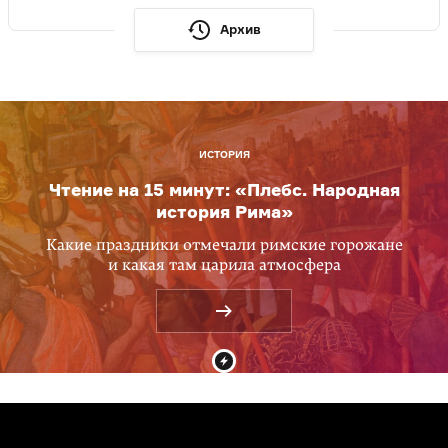
Архив
ИСТОРИЯ
Чтение на 15 минут: «Плебс. Народная
история Рима»
Какие праздники отмечали римские горожане
и какая там царила атмосфера