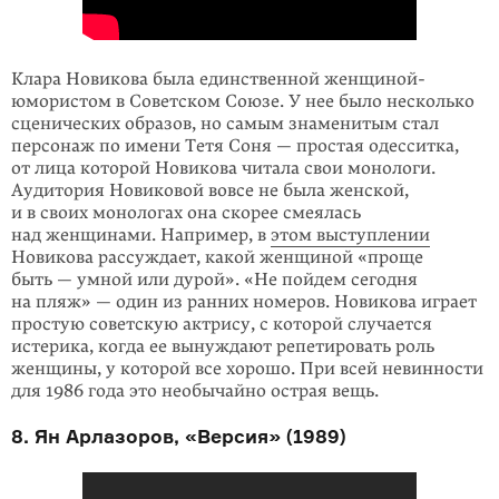
Клара Новикова была единственной женщиной-
юмористом в Советском Союзе. У нее было несколько
сценических образов, но самым знаменитым стал
персо­наж по имени Тетя Соня — простая одесситка,
от лица которой Новикова читала свои монологи.
Аудитория Новиковой вовсе не была женской,
и в своих монологах она скорее смеялась
над женщинами. Например, в
этом выступле­нии
Новикова рассуждает, какой женщиной «проще
быть — умной или дурой». «Не пойдем сегодня
на пляж» — один из ранних номеров. Новикова играет
простую советскую актрису, с которой случается
истерика, когда ее вынуждают репетировать роль
женщины, у которой все хорошо. При всей невинности
для 1986 года это необычайно острая вещь.
8. Ян Арлазоров, «Версия» (1989)