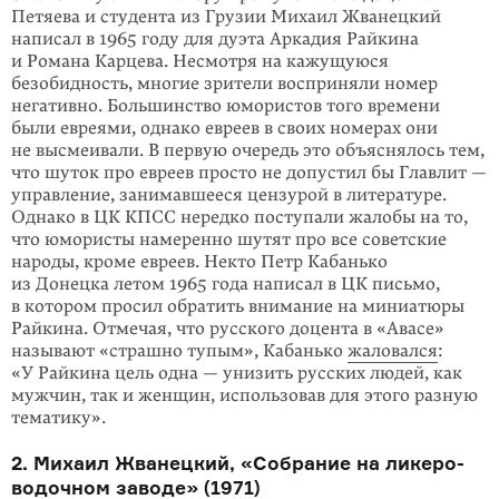
Петяева и студента из Грузии Михаил Жванецкий
написал в 1965 году для дуэта Аркадия Райкина
и Романа Карцева. Несмотря на кажущуюся
безобидность, многие зрители восприняли номер
негативно. Большинство юмористов того времени
были евреями, однако евреев в своих номерах они
не высмеивали. В первую очередь это объяснялось тем,
что шуток про евреев просто не допустил бы Главлит —
управление, занимав­шееся цензурой в литературе.
Однако в ЦК КПСС нередко поступали жалобы на то,
что юмористы намеренно шутят про все советские
народы, кроме евреев. Некто Петр Кабанько
из Донецка летом 1965 года написал в ЦК письмо,
в котором просил обратить внимание на миниатюры
Райкина. Отмечая, что русского доцента в «Авасе»
называют «страшно тупым», Кабанько
жаловался
:
«У Райкина цель одна — унизить русских людей, как
мужчин, так и женщин, использовав для этого разную
тематику».
2. Михаил Жванецкий, «Собрание на ликеро-
водочном заводе» (1971)