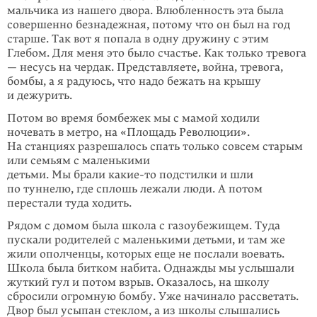
мальчика из нашего двора. Влюбленность эта была
совершенно безнадежная, потому что он был на год
старше. Так вот я попала в одну дружину с этим
Глебом. Для меня это было счастье. Как только тревога
— несусь на чердак. Представляете, война, тревога,
бомбы, а я радуюсь, что надо бежать на крышу
и дежурить.
Потом во время бомбежек мы с мамой ходили
ночевать в метро, на «Площадь Революции».
На станциях разрешалось спать только совсем старым
или семьям с маленькими
детьми. Мы
брали
какие-то
подстилки и шли
по туннелю, где сплошь лежали люди. А потом
перестали туда ходить.
Рядом с домом была школа с газоубежищем. Туда
пускали родителей с малень­кими детьми, и там же
жили ополченцы, которых еще не послали воевать.
Шко­ла была битком набита. Однажды мы услышали
жуткий гул и потом взрыв. Оказалось, на школу
сбросили огромную бомбу. Уже начинало рассветать.
Двор был усыпан стеклом, а из школы слышались