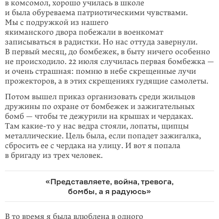
в комсомол, хорошо училась в школе
и была обуреваема патриотическими чувствами.
Мы с подружкой из нашего
якиманского двора побежали в военкомат
записываться в радистки. Но нас оттуда завернули.
В первый месяц, до бомбежек, в быту ничего особенно
не происходило. 22 июля случилась первая бомбежка —
и очень страшная: помню в небе скрещенные лучи
прожекторов, а в этих скрещениях гудящие самолеты.
Потом вышел приказ организовать среди жильцов
дружины по охране от бом­бежек и зажигательных
бомб — чтобы те дежурили на крышах и чердаках.
Там какие-то у нас ведра стояли, лопаты, щипцы
металлические. Цель была, если попадет зажигалка,
сбросить ее с чердака на улицу. И вот я попала
в бригаду из трех человек.
«Представляете, война, тревога,
бомбы, а я радуюсь»
В то время я была влюблена в одного