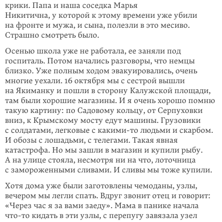
крики. Папа и наша соседка Марья
Никитична, у которой к этому времени уже убили
на фронте и мужа, и сына, полезли в это месиво.
Страшно смотреть было.
Осенью школа уже не работала, ее заняли под
госпиталь. Потом начались разговоры, что немцы
близко. Уже полным ходом эвакуировались, очень
многие уехали. 16 октября мы с сестрой вышли
на Якиманку и пошли в сторону Калужской площади,
там были хорошие магазины. И я очень хорошо помню
такую картину: по Садовому кольцу, от Серпуховки
вниз, к Крымскому мосту едут машины. Грузовики
с солдатами, легковые с
какими-то
людьми и скар­бом.
И обозы с лошадьми, с телегами. Такая явная
катастрофа. Но мы зашли в магазин и купили рыбу.
А на улице стояла, несмотря ни на что, лоточница
с замороженными сливами. И сливы мы тоже купили.
Хотя дома уже были заготовлены чемоданы, узлы,
вечером мы легли спать. Вдруг звонит отец и говорит:
«Через час я за вами заеду». Мама в панике начала
что
-то
кидать в эти узлы, с перепугу завязала узел