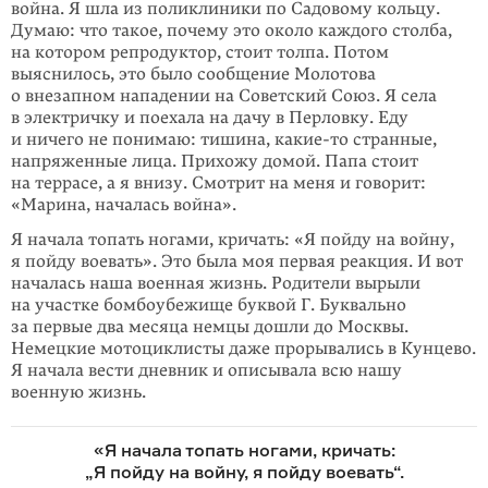
война. Я шла из поликлиники по Садовому кольцу.
Думаю: что такое, почему это около каждого столба,
на котором репродуктор, стоит толпа. Потом
выяснилось, это было сообщение Молотова
о внезапном нападении на Советский Союз. Я села
в электричку и поехала на дачу в Перловку. Еду
и ничего не понимаю: тишина,
какие-то
странные,
напряженные лица.
П
рихожу домой. Папа стоит
на террасе, а я внизу. Смотрит на меня и говорит:
«Марина, началась война».
Я начала топать ногами, кричать: «Я пойду на войну,
я пойду воевать». Это была моя первая реакция. И вот
началась наша военная жизнь. Родители вырыли
на участке бомбоубежище буквой Г. Буквально
за первые два месяца немцы дошли до Москвы.
Немецкие мотоциклисты даже прорывались в Кунцево.
Я начала вести дневник и описывала всю нашу
военную жизнь.
«Я начала топать ногами, кричать:
„Я пойду на войну, я пойду воевать“.