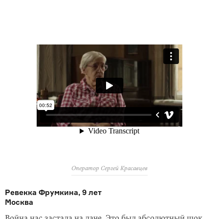
Оператор Сергей Красавцев
Ревекка Фрумкина, 9 лет
Москва
Война нас застала на даче. Это был абсолютный шок,