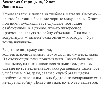
Виктория Старицына, 12 лет
Ленинград
Утром встали, я пошла за хлебом в магазин. Смотрю —
на столбах такие большие черные микрофоны. Стоит
под ними публика, и все слушают, все такие
озабоченные. А я думаю, что-то интересное
произошло,
какую-то
войну объявили. Я на окно
вспрыгнула — низкие окна были — и говорю: «Ура,
война началась».
Все, конечно, сразу сникли,
ходили взволнованные,
что-то
друг другу переда­вали.
На следующий день пошли танки. Танки были все
новенькие, на них сидели веселенькие солдатики,
одетые во все зелененькое, аккуратненькие такие. Все
улыбались. Мы, дети, стали с клумб рвать цветы,
подбегали, давали им — как будто они возвращаются, а
не едут на войну. Никто не знал, во что это выльется.