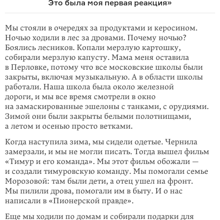
Это была моя первая реакция»
Мы стояли в очередях за продуктами и керосином.
Ночью ходили в лес за дровами. Почему ночью?
Боялись лесников. Копали мерзлую картошку,
собирали мерзлую капусту. Мама меня оставила
в Перловке, потому что все московские школы были
закрыты, включая музыкальную. А в области школы
работали. Наша школа была около железной
дороги, и мы все время смотрели в окно
на замаскированные эшелоны с танками, с орудиями.
Зимой они были закрыты белыми полотнищами,
а летом и осенью просто ветками.
Когда наступила зима, мы сидели одетые. Чернила
замерзали, и мы не могли писать. Тогда вышел фильм
«Тимур и его команда». Мы этот фильм обожали —
и создали тимуровскую команду. Мы помогали семье
Морозовой: там были дети, а отец ушел на фронт.
Мы пилили дрова, помогали им в быту. И о нас
написали в «Пионерской правде».
Еще мы ходили по домам и собирали подарки для