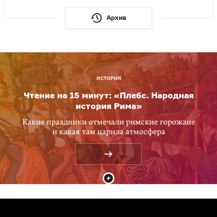
Архив
ИСТОРИЯ
Чтение на 15 минут: «Плебс. Народная
история Рима»
Какие праздники отмечали римские горожане
и какая там царила атмосфера