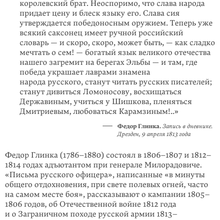
королевский брат. Неоспоримо, что слава народа
придает цену и блеск языку его. Слава сия
утверждается победоносным оружием. Теперь уже
всякий саксонец имеет ручной российский
словарь — и скоро, скоро, может быть, — как сладко
мечтать о сем! — богатый язык великого отечества
нашего загремит на берегах Эльбы — и там, где
победа украшает лаврами знамена
народа русского, станут читать русских писателей;
станут дивиться Ломоносову, восхищаться
Державиным, учиться у Шишкова, пленяться
Дмитриевым, любоваться Карамзиным!..»
Федор Глинка.
Запись в дневнике.
Дрезден, 9 апреля 1813 года
Федор Глинка (1786–1880) состоял в 1806–1807 и 1812–
1814 годах адъютантом при генерале Милорадовиче.
«Письма русского офицера», написанные «в минуты
общего отдохновения, при свете полевых огней, часто
на самом месте боя», рассказывают о кампании 1805–
1806 годов, об Отечественной войне 1812 года
и о Заграничном походе русской армии 1813–