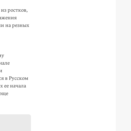
из ростков,
ражения
ли на резных
му
чале
и
ся в Русском
х ее начала
роще