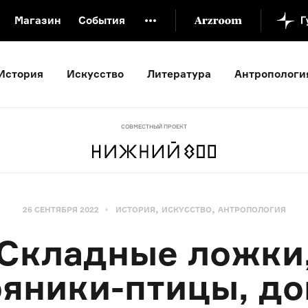
Магазин
События
й музей
Новая Третьяковка
Онлайн-университет
История
Искусство
Литература
Антропологи
ой культуры
Русский язык от «гой еси» до «лол кек»
искусство XX века
Русская литература XX века
Детска
СОВМЕСТНЫЙ ПРОЕКТ
,
,
26 СЕНТЯБРЯ 2022
ИСТОРИЯ
ИСКУССТВО
АНТРОПОЛОГИЯ
Складные ложки
яники-птицы, д