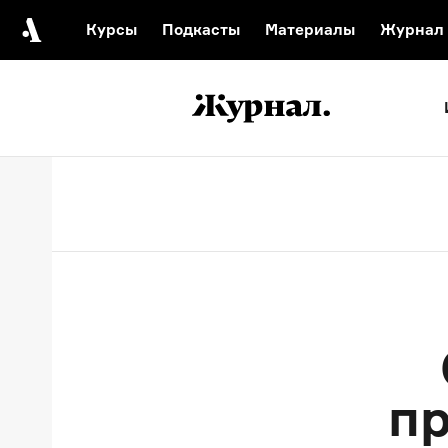
Курсы
Подкасты
Материалы
Журнал
Автор среди нас
Еврейски
Видеоистория русск
Русское 
пр