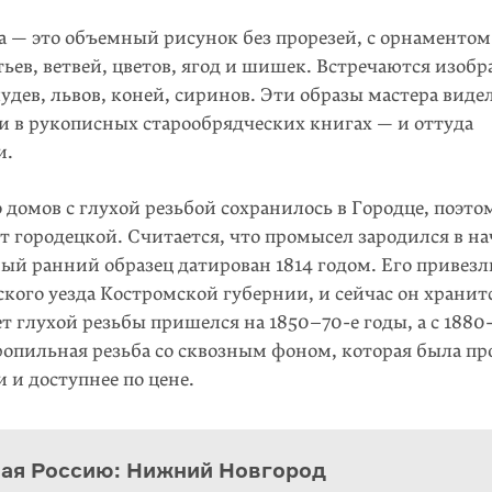
а — это объемный рисунок без прорезей, с орнаментом 
тьев, ветвей, цветов, ягод и шишек. Встречаются изоб
дев, львов, коней, сиринов. Эти образы мастера виде
и в рукописных старообрядческих книгах — и оттуда
и.
 домов с глухой резьбой сохранилось в Городце, поэто
т городецкой. Считается, что промысел зародился в на
мый ранний образец датирован 1814 годом. Его привезл
кого уезда Костромской губернии, и сейчас он хранит
ет глухой резьбы пришелся на 1850–70-е годы, а с 1880-
ропильная резьба со сквозным фоном, которая была п
 и доступнее по цене.
ая Россию: Нижний Новгород