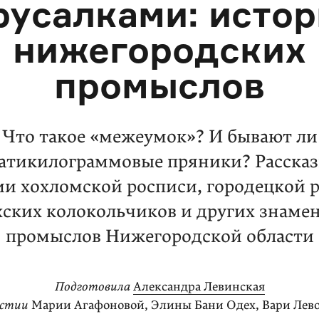
русалками: исто
нижегородских
промыслов
Что такое «межеумок»? И бывают ли
атикилограммовые пряники? Расска
ии хохломской росписи, городецкой р
хских колокольчиков и других знаме
промыслов Нижегородской области
Подготовила
Александра Левинская
астии
Марии Агафоновой, Элины Бани Одех, Вари Лев