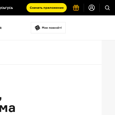
Скачать
приложение
Запад и Восток: история культур
я
Что такое античность
Мне повезёт!
я комната
,
ома