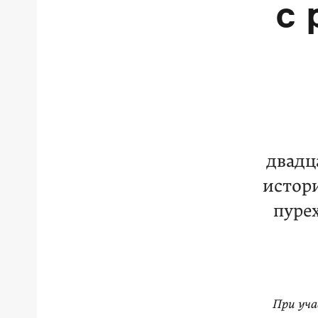
с 
двадц
истор
пуре
При уч