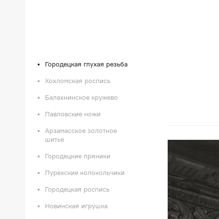
Городецкая глухая резьба
Хохломская роспись
Балахнинское кружево
Павловские ножи
Арзамасское золотное
шитье
Городецкие пряники
Пурехские колокольчики
Городецкая роспись
Новинская игрушка