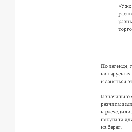
«Уже 
расши
разны
торг
По легенде,
на парусных 
и заняться о
Изначально 
резчики взял
и расходилис
покупали дл
на берег.