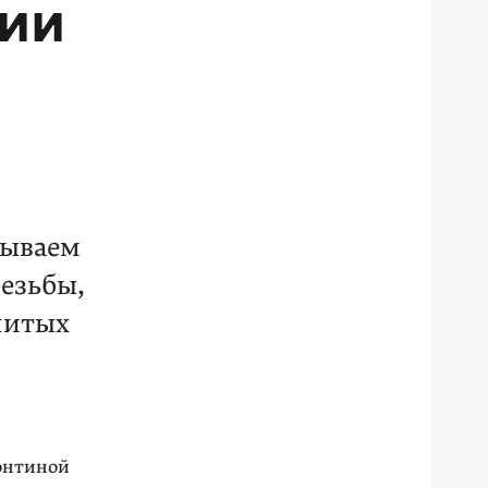
рии
зываем
езьбы,
нитых
онтиной