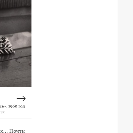
ь». 1960 год
ая роспись).
хохломская
ник
тух… Почти