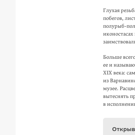
Глухая резьб
побегов, лис
полурыб-полу
иконостасах 
заимствовал
Больше всего
ее и называю
XIX века: са
из Варнавинс
музее. Расцв
вытеснять п
в исполнении
Открыв