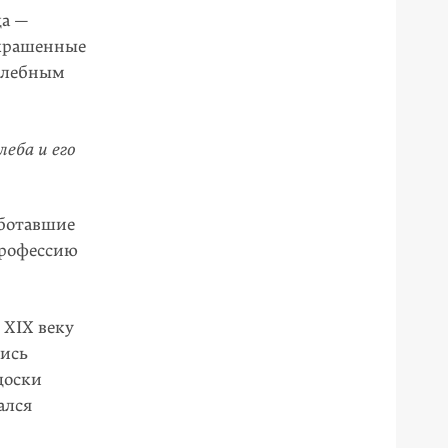
да —
украшенные
 хлебным
леба и его
аботавшие
профессию
 XIX веку
лись
доски
ался