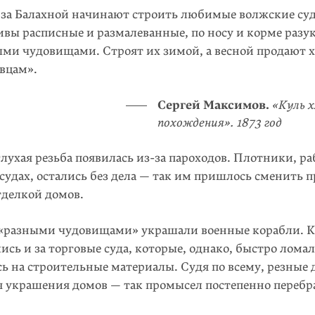
за Балахной начинают строить любимые волжские су
вы расписные и размалеванные, по носу и корме раз
ми чудовищами. Строят их зимой, а весной продают
овцам».
Сергей Максимов.
«Куль х
похождения». 1873 год
глухая резьба появилась из-за пароходов. Плотники, р
судах, остались без дела — так им пришлось сменить 
тделкой домов.
«разными чудовищами» украшали военные корабли. К
ись и за торговые суда, которые, однако, быстро лома
ь на строительные материалы. Судя по всему, резные 
я украшения домов — так промысел постепенно перебр