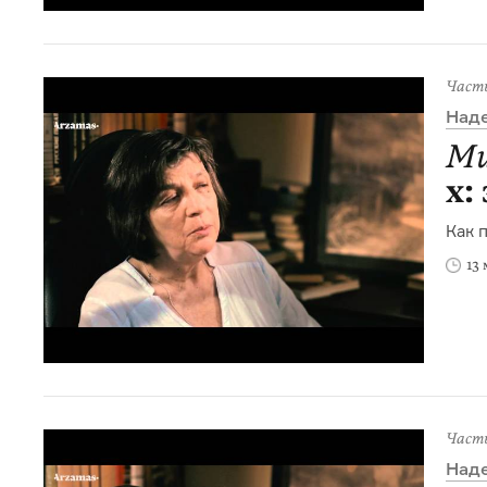
Част
Над
Ми
х:
Как 
13
Част
Над