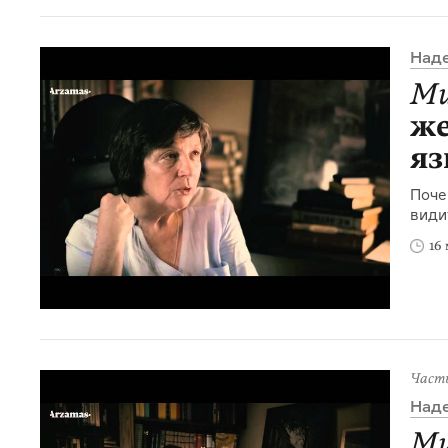
Над
Ми
же
яз
Поче
види
16
Част
Над
Ми