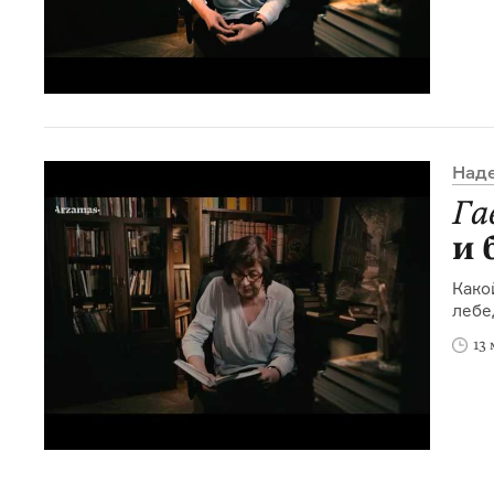
Над
Га
и 
Како
лебе
13