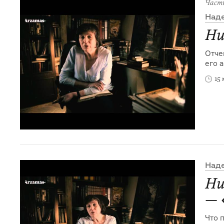
Част
Над
Ни
Отче
его 
15
Над
Ни
— 
Что 