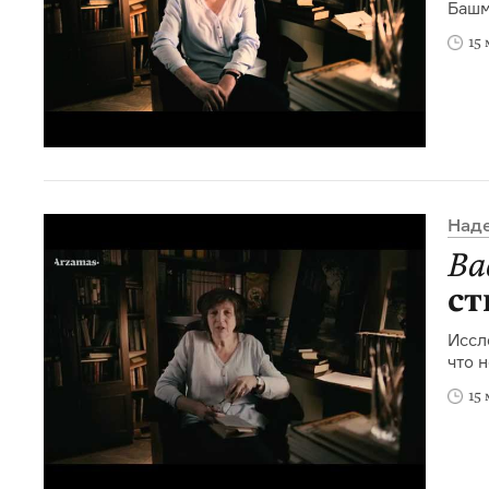
Башм
15
Над
Ва
ст
Иссл
что 
15