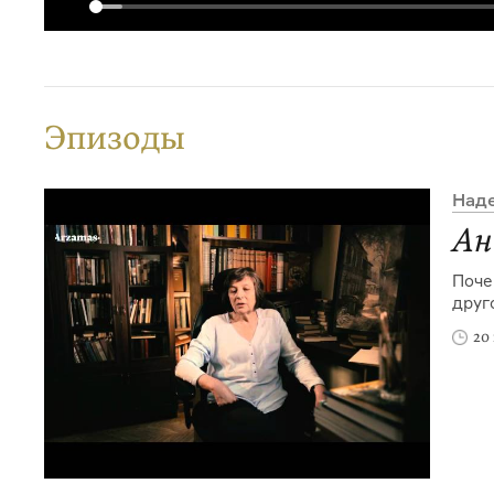
Эпизоды
Над
Ан
Поче
друг
20