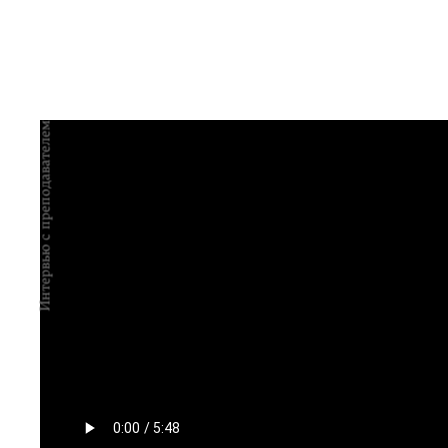
Курсы
Подкасты
Материалы
Журнал
События
Автор среди нас
Еврейский музей
Видеоистория русской культуры
Интервью с преподавателем
Русское искусство XX века