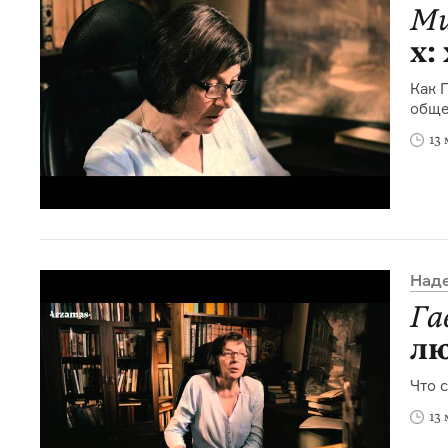
Ми
х:
Как 
обще
13
Над
Га
лю
Что 
13