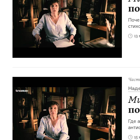
по
Поче
стих
13
Част
Над
Ми
по
Где 
анти
15