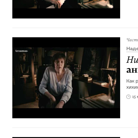
Част
Над
Ни
ан
Как 
хихи
15