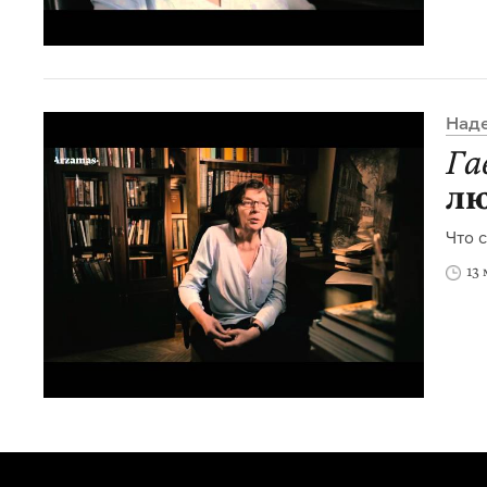
Над
Га
лю
Что 
13