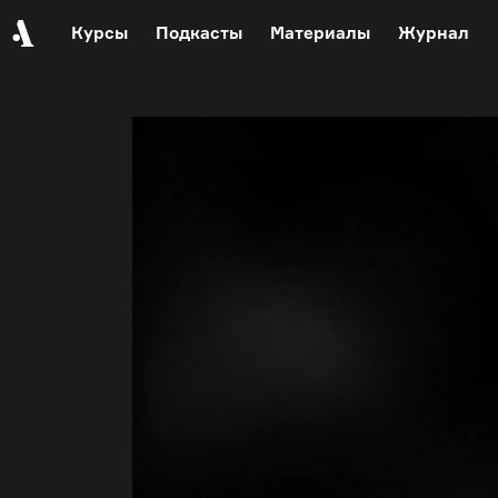
Курсы
Подкасты
Материалы
Журнал
События
Автор среди нас
Еврейский музей
Видеоистория русской культуры
Русское искусство XX века