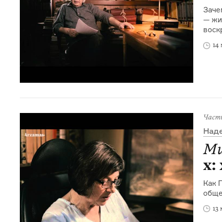
Заче
— жи
воск
14
Част
Над
Ми
х:
Как 
обще
13