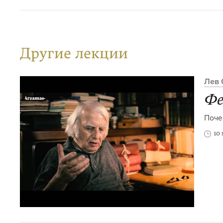
Другие лекции
Лев 
Фе
Поче
10