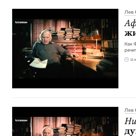
Лев 
Аф
ж
Как 
рачи
11
Лев 
Ни
д