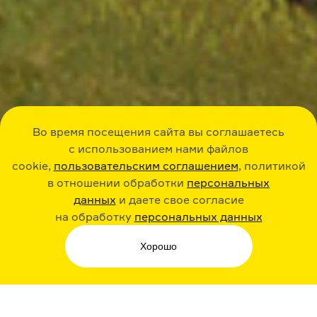
Во время посещения сайта вы соглашаетесь
с использованием нами файлов
cookie,
пользовательским соглашением
, политикой
в отношении обработки
персональных
данных
и даете свое согласие
на обработку
персональных данных
Хорошо