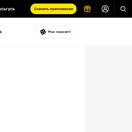
Скачать
приложение
Запад и Восток: история культур
я
Что такое античность
Мне повезёт!
я комната