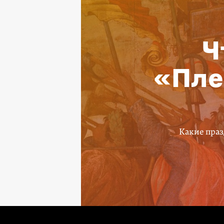
Ч
«Пле
Какие праз