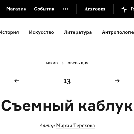
Магазин
События
й музей
Новая Третьяковка
Онлайн-университет
История
Искусство
Литература
Антропологи
ой культуры
Русский язык от «гой еси» до «лол кек»
искусство XX века
Русская литература XX века
Детска
АРХИВ
ОБУВЬ ДНЯ
13
Съемный каблук
Автор
Мария Терехова