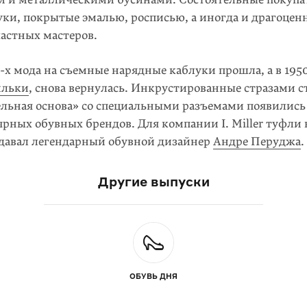
уки, покрытые эмалью, росписью, а иногда и драгоце
частных мастеров.
-х
мода на съемные нарядные каблуки прошла, а в
195
ильки
, снова вернулась. Инкрусти­рованные стразами 
льная основа» со спе­циаль­ными разъемами появились в
рных обувных брендов. Для компании I. Miller туфли 
здавал легендарный обувной дизайнер
Андре Перуджа
.
Другие выпуски
ОБУВЬ ДНЯ