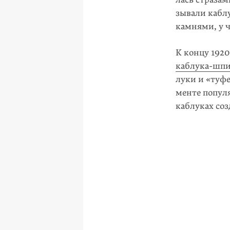
зывали кабл
камнями, у 
К концу
1920
каблука-шп
луки и «туфе
менте популя
каблуках со