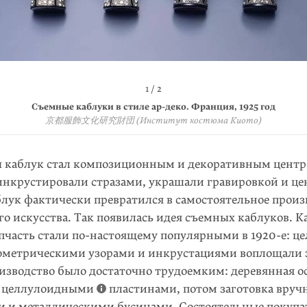
2 / 2
1 / 2
ели туфель со съемными каблуками, созданными Андре Перуджа 
Съемные каблуки в стиле ар-деко. Франция, 1925 год
京都服飾文化研究財団 (Институт костюма Киото)
I. Miller. 1956 год
The Historialist
ды каблук стал композиционным и декоративным цент
 инкрустировали стразами, украшали гравировкой и ц
лук фактически превратился в само­стоятельное произв
о искусства. Так появилась идея съемных каблуков. К
пчасть стали
по-настоящему
популярными в
1920-е
: ц
ометри­чес­кими узорами и инкруста­циями воплощали э
изводство было доста­точно трудоемким: деревянная о
 цел­лулоид­ными
пластинами, потом заготовка вруч
ми и металлическими бусинами. Состоятельные покупат