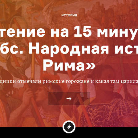
ИСТОРИЯ
тение на 15 мину
бс. Народная ис
Рима»
дники отмечали римские горожане и какая там царил