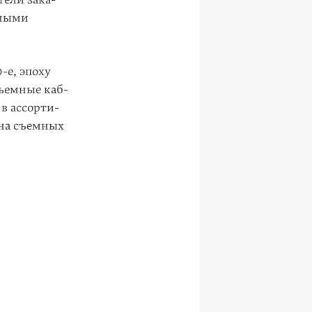
нными
0-е
, эпоху
съемные каб­
 ассор­ти­
на съем­ных