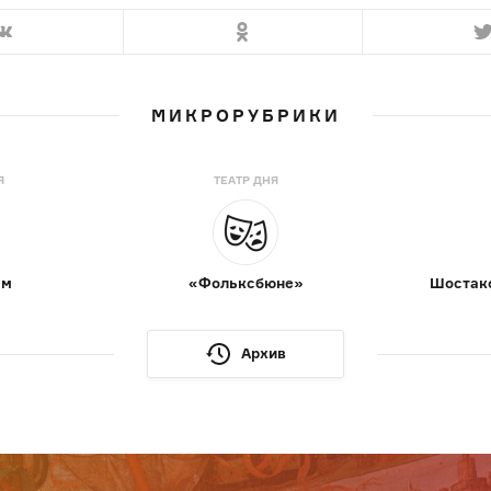
МИКРОРУБРИКИ
Я
ТЕАТР ДНЯ
ам
«Фольксбюне»
Шостако
Архив