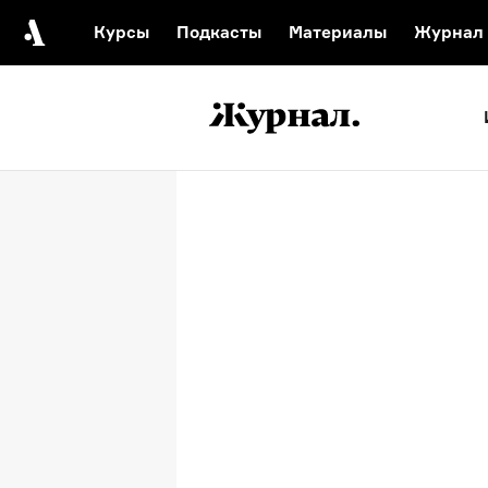
Курсы
Подкасты
Материалы
Журнал
Автор среди нас
Еврейски
Видеоистория русск
Русское 