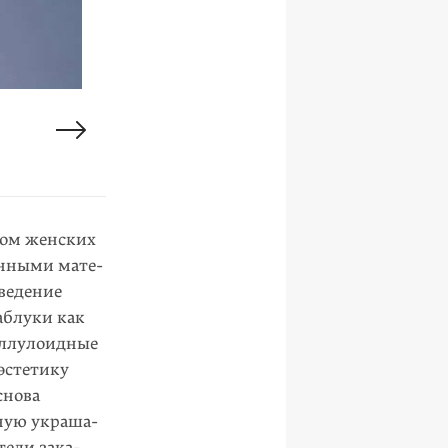
для компании
ром женских
енными мате­
е­де­ние
аблуки как
еллу­лоид­ные
стети­ку
снова
ную укра­ша­
ели зака­