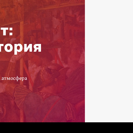
т:
тория
а атмосфера