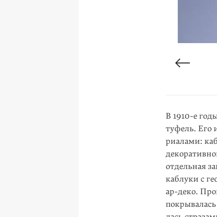
Реклама мод
В 1910-е го
туфель. Его
риалами: каб
декоративног
отдельная за
каблуки с ге
ар-деко
. Про
покрывалась
лась страза