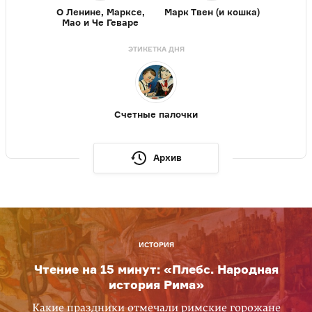
О Ленине, Марксе,
Марк Твен (и кошка)
Мао и Че Геваре
ЭТИКЕТКА ДНЯ
Счетные палочки
Архив
ИСТОРИЯ
Чтение на 15 минут: «Плебс. Народная
история Рима»
Какие праздники отмечали римские горожане