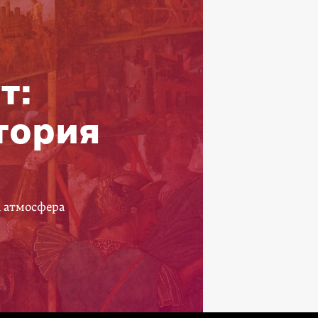
т:
тория
а атмосфера