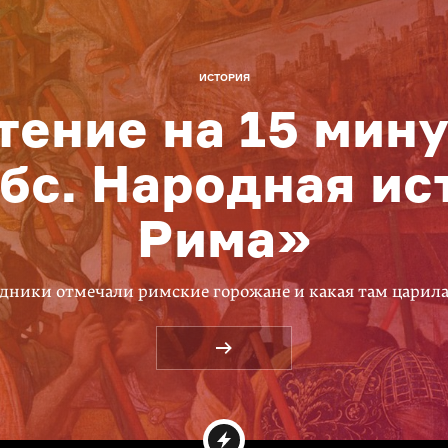
ИСТОРИЯ
тение на 15 мину
бс. Народная ис
Рима»
дники отмечали римские горожане и какая там царил