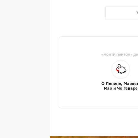
«МОНТИ ПАЙТОН» Д
О Ленине, Маркс
Мао и Че Геваре