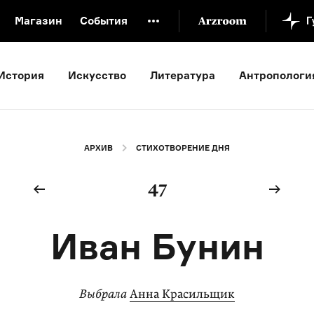
Магазин
События
й музей
Новая Третьяковка
Онлайн-университет
История
Искусство
Литература
Антропологи
ой культуры
Русский язык от «гой еси» до «лол кек»
искусство XX века
Русская литература XX века
Детска
АРХИВ
СТИХОТВОРЕНИЕ ДНЯ
47
Иван Бунин
Выбрала
Анна Красильщик