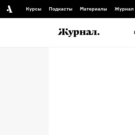
Курсы
Подкасты
Материалы
Журнал
Автор среди нас
Еврейски
Видеоистория русск
Русское 