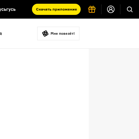
Скачать
приложение
Запад и Восток: история культур
я
Что такое античность
Мне повезёт!
я комната