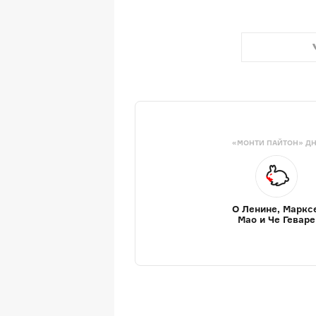
«МОНТИ ПАЙТОН» Д
О Ленине, Маркс
Мао и Че Геваре