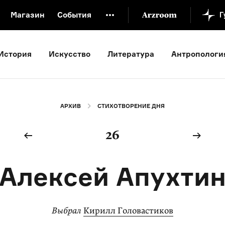
Магазин
События
й музей
Новая Третьяковка
Онлайн-университет
История
Искусство
Литература
Антропологи
ой культуры
Русский язык от «гой еси» до «лол кек»
искусство XX века
Русская литература XX века
Детска
АРХИВ
СТИХОТВОРЕНИЕ ДНЯ
26
Алексей Апухти
Выбрал
Кирилл Головастиков