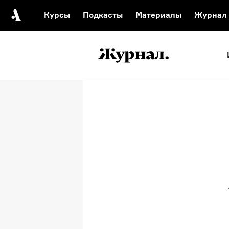
Курсы
Подкасты
Материалы
Журнал
Автор среди нас
Еврейски
Видеоистория русск
Русское 