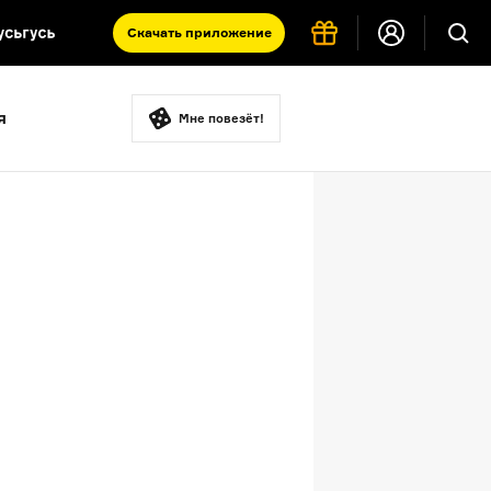
Скачать
приложение
Запад и Восток: история культур
я
Что такое античность
Мне повезёт!
я комната
н