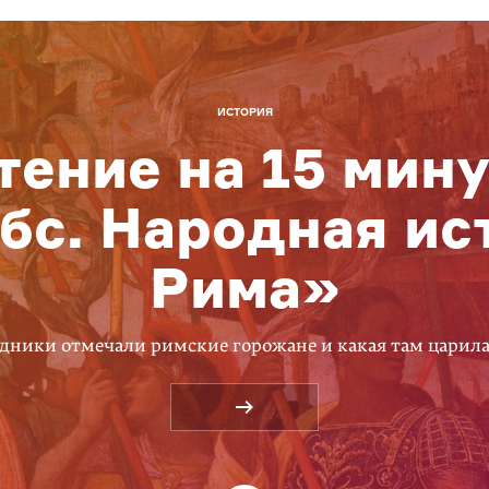
ИСТОРИЯ
тение на 15 мину
бс. Народная ис
Рима»
дники отмечали римские горожане и какая там царил