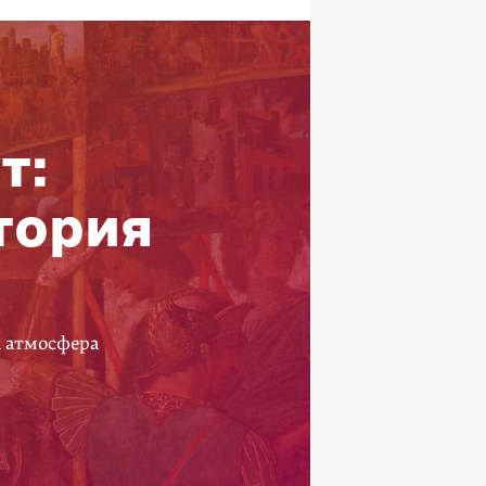
т:
тория
а атмосфера