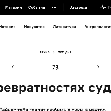
Магазин
События
й музей
Новая Третьяковка
Онлайн-университет
История
Искусство
Литература
Антропологи
ой культуры
Русский язык от «гой еси» до «лол кек»
искусство XX века
Русская литература XX века
Детска
АРХИВ
МЕМ ДНЯ
73
ревратностях су