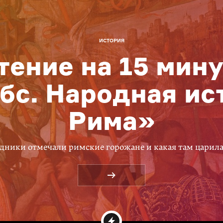
ИСТОРИЯ
тение на 15 мину
бс. Народная ис
Рима»
дники отмечали римские горожане и какая там царил