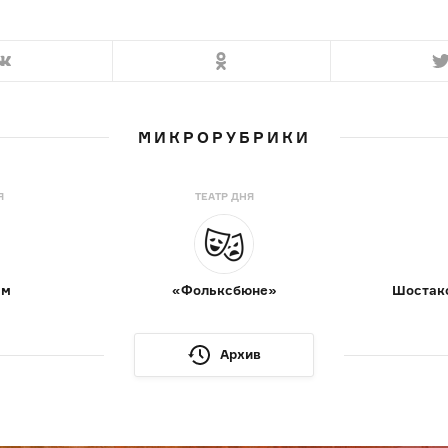
МИКРОРУБРИКИ
Я
ТЕАТР ДНЯ
ам
«Фольксбюне»
Шостако
Архив