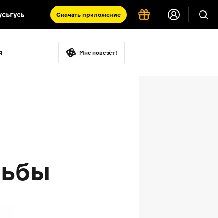
Скачать
приложение
Запад и Восток: история культур
я
Что такое античность
Мне повезёт!
я комната
дьбы