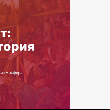
т:
тория
а атмосфера