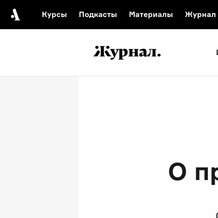
Курсы
Подкасты
Материалы
Журнал
Автор среди нас
Еврейски
Видеоистория русск
Русское 
О п