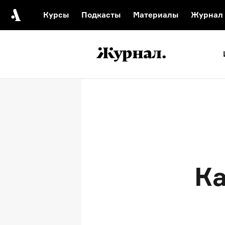
Курсы
Подкасты
Материалы
Журнал
Автор среди нас
Еврейски
Видеоистория русск
Русское 
Ка