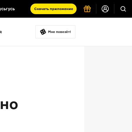
Скачать
приложение
Запад и Восток: история культур
я
Что такое античность
Мне повезёт!
я комната
ыно