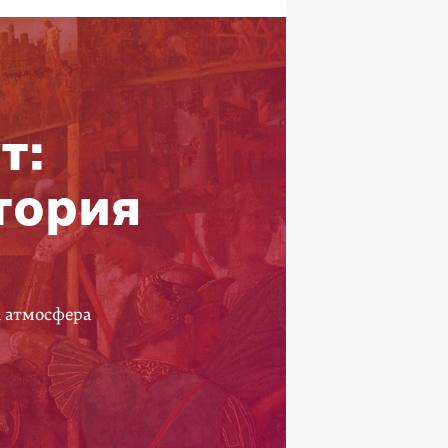
т:
тория
а атмосфера