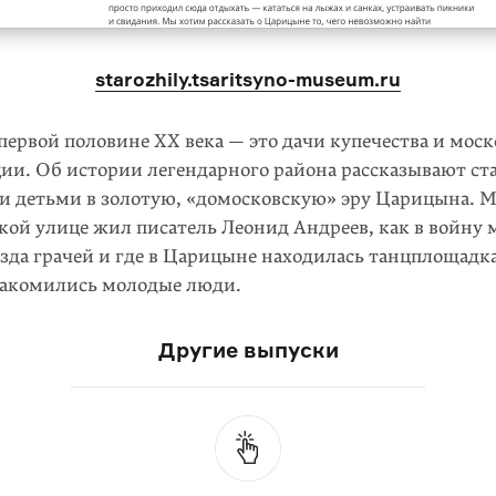
starozhily.tsaritsyno-museum.ru
ервой половине XX века — это дачи купечества и мос
ции. Об истории легендарного района рассказывают с
и детьми в золотую, «домосковскую» эру Царицына. 
акой улице жил писатель Леонид Андреев, как в войн
зда грачей и где в Царицыне находилась танцплощадк
знакомились молодые люди.
Другие выпуски