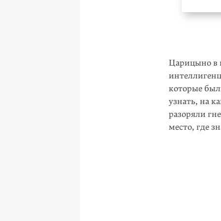
Царицыно в п
интеллиген­
которые был
узнать, на к
разоряли гне
место, где 