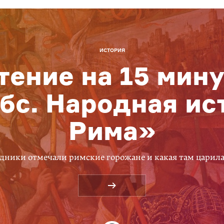
ИСТОРИЯ
тение на 15 мину
бс. Народная ис
Рима»
дники отмечали римские горожане и какая там царил