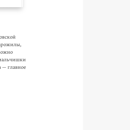
ковской
тарожилы,
Можно
у мальчишки
а — главное