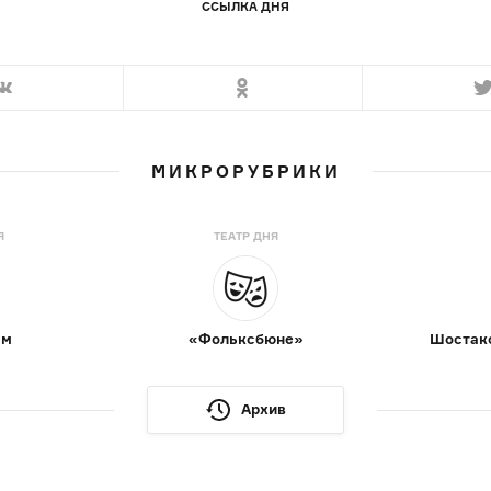
ССЫЛКА ДНЯ
МИКРОРУБРИКИ
Я
ТЕАТР ДНЯ
ам
«Фольксбюне»
Шостако
Архив