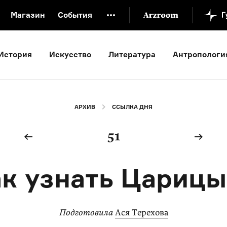
Магазин
События
й музей
Новая Третьяковка
Онлайн-университет
История
Искусство
Литература
Антропологи
ой культуры
Русский язык от «гой еси» до «лол кек»
искусство XX века
Русская литература XX века
Детска
АРХИВ
ССЫЛКА ДНЯ
51
к узнать Цариц
Подготовила
Ася Терехова