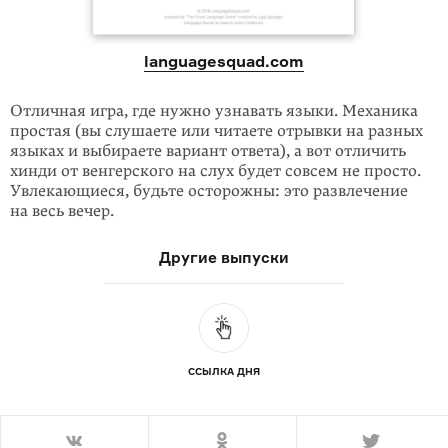
languagesquad.com
Отличная игра, где нужно узнавать языки. Механика
простая (вы слу­шаете или читаете отрывки на разных
языках и выбираете вариант ответа), а вот отли­чить
хинди от вен­гер­ского на слух будет совсем не просто.
Увлекающиеся, будьте осто­рож­ны: это раз­вле­­че­ние
на весь вечер.
Другие выпуски
ССЫЛКА ДНЯ