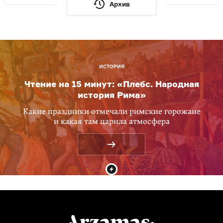
Архив
ИСТОРИЯ
Чтение на 15 минут: «Плебс. Народная
история Рима»
Какие праздники отмечали римские горожане
и какая там царила атмосфера