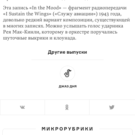
Эта запись «In the Mood» — фрагмент радио­передачи
«I Sustain the Wings» («Служу авиации») 1943 года,
довольно редкий вариант композиции, суще­ствующей
в многих записях. Можно услы­шать голос ударника
Рея Мак-Кинли, которому в оркестре поручались
шуточ­ные выкрики и клоунада.
Другие выпуски
ДЖАЗ ДНЯ
МИКРОРУБРИКИ