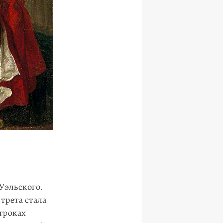
Уэльского.
трета стала
троках