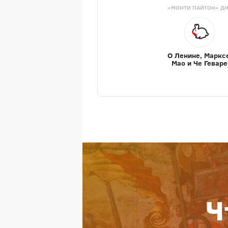
«МОНТИ ПАЙТОН» Д
О Ленине, Маркс
Мао и Че Геваре
Ч