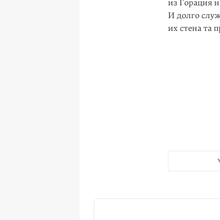
из Горация н
И долго служ
их стена та 