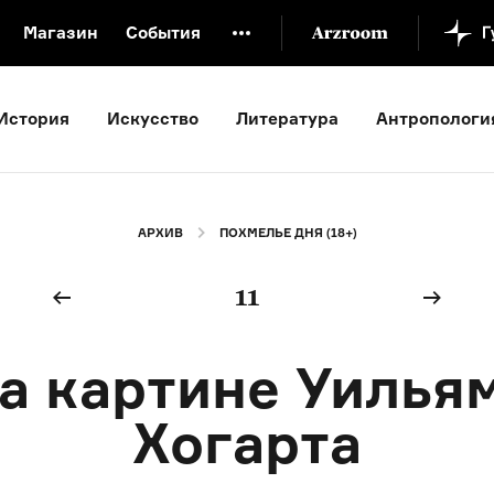
Магазин
События
й музей
Новая Третьяковка
Онлайн-университет
История
Искусство
Литература
Антропологи
ой культуры
Русский язык от «гой еси» до «лол кек»
искусство XX века
Русская литература XX века
Детска
АРХИВ
ПОХМЕЛЬЕ ДНЯ (18+)
11
а картине Уилья
Хогарта