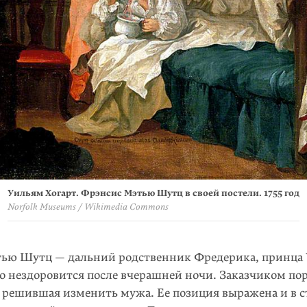
Уильям Хогарт. Фрэнсис Мэтью Шутц в своей постели. 1755 год
Norfolk Museums / Wikimedia Commons
ью Шутц — дальний родственник Фредерика, принца 
о нездоровится после вчерашней ночи. Заказчиком пор
 решившая изменить мужа. Ее позиция выражена и в с