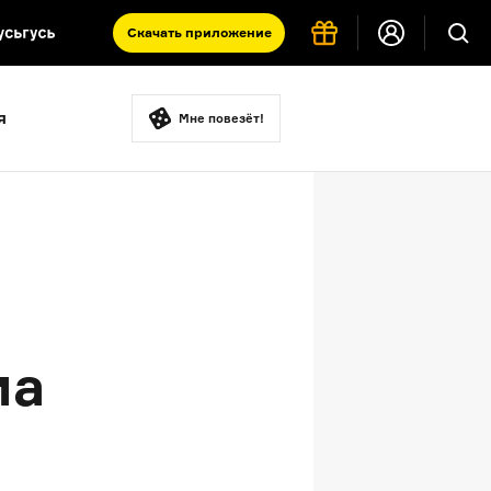
Скачать
приложение
Запад и Восток: история культур
я
Что такое античность
Мне повезёт!
я комната
ма