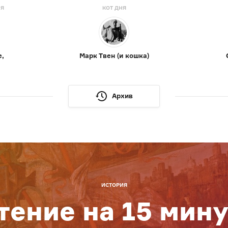
НЯ
КОТ ДНЯ
е,
Марк Твен (и кошка)
Архив
ИСТОРИЯ
тение на 15 мину