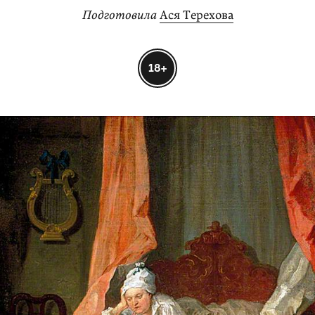
Подготовила
Ася Терехова
18+