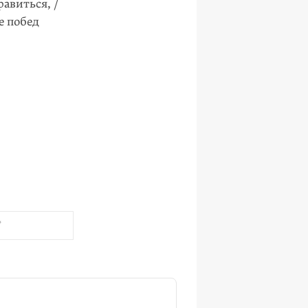
равиться, /
е побед