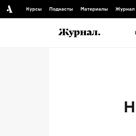
Курсы
Подкасты
Материалы
Журнал
Автор среди нас
Еврейски
Видеоистория русск
Русское 
Н