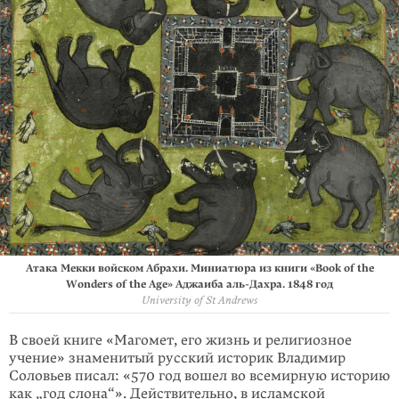
Атака Мекки войском Абрахи. Миниатюра из книги «Book of the
Wonders of the Age» Аджаиба
аль-Дахра
. 1848 год
University of St Andrews
В своей книге «Магомет, его жизнь и религиозное
учение» знаменитый русский историк Владимир
Соловьев писал: «570 год вошел во всемирную историю
как „год слона“». Действительно, в исламской