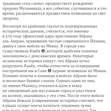
традиции «год слона» предшествует рождению
пророка Мухаммада, а все события, случившиеся в это
время, расцениваются предвестием появления на свет
пророка.
Несмотря на крайнюю скупость подтвержденных
исторических данных, считается, что именно
в 570 году эфиопский царь-христианин Абраха
аль-Ашрам
, правивший частью современного Йемена,
двинул свои войска на Мекку. В городе уже
существовала Кааба
, которой арабские племена
поклонялись с доисламских времен. Некоторые
исламские историки пишут, что Абраха хотел
разрушить Каабу, чтобы отомстить за осквернение
постро­енной им в Сане
церкви человеком из Мекки.
Помимо пехоты и конницы в войске Абрахи было
и несколько боевых слонов. Однако один из них,
по имени Махмуд, отказался идти в атаку
на священный для мусульман город и опустился
на колени, оказавшись у его стен. После этого войско
Абрахи бежало (современные историки считают, что
в рядах солдат могла начаться эпидемия чумы
или оспы, которая и вынудила их отступить). Так