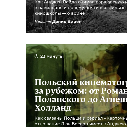
Как Анджей Вайда снимал варшавскую 
в павильоне и почему почти все фильмы
киношколы — о войне
Денис Вирен
Читает
23 минуты
Польский кинемато
за рубежом: от Рома
Поланского до Агне
Холланд
Как связаны Польша и сериал «Карточн
отношение Люк Бессон имеет к Анджею