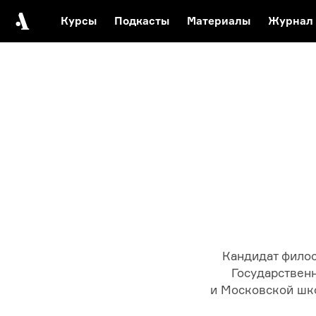
Курсы
Подкасты
Материалы
Журнал
Автор среди нас
Еврейски
Видеоистория русск
Русское 
Кандидат филос
Государствен
и Московской шко