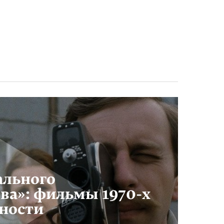
ального
тва»: фильмы
1970-х
ности