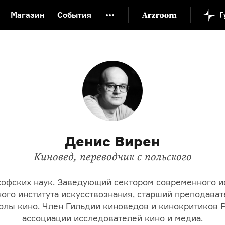
Магазин
События
й музей
Новая Третьяковка
Онлайн-университет
ой культуры
Русский язык от «гой еси» до «лол кек»
искусство XX века
Русская литература XX века
Детска
Денис Вирен
Киновед, переводчик с польского
офских наук. Заведующий сектором современного и
ного института искусствознания, старший преподава
лы кино. Член Гильдии киноведов и кинокритиков 
ассоциации исследователей кино и медиа.