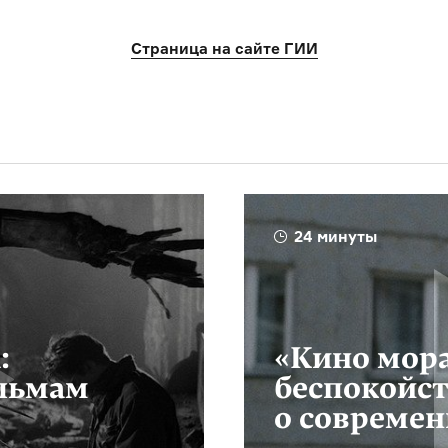
Страница на сайте ГИИ
24 минуты
:
«Кино мор
ильмам
беспокойс
о современ