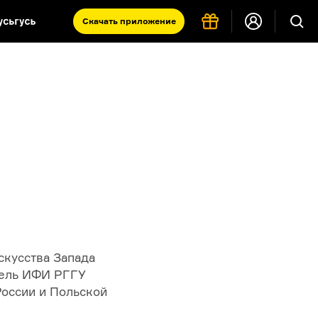
Скачать
приложение
Запад и Восток: история культур
Что такое античность
я комната
скусства Запада
тель ИФИ РГГУ
России и Польской