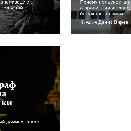
канализацию
Почему польское кино
 польской
о провинции и правда
бывают хорошими
Денис Вирен
Читает
граф
на
шки
ый домик», какое