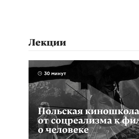
Лекции
30 минут
Польская киношкола
от соцреализма к ф
о человеке