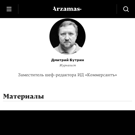
Дмитрий Бутрин
Журналист
Заместитель
шеф-редактора
ИД «Коммерсантъ»
Материалы