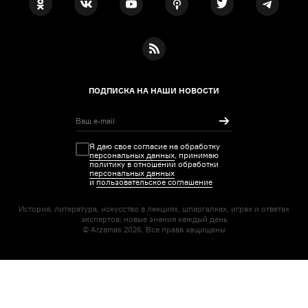
ПОДПИСКА НА НАШИ НОВОСТИ
Я даю свое согласие на обработку
персональных данных
, принимаю
политику в отношении обработки
персональных данных
и
пользовательское соглашение
История, литература, искусство в лекциях, шпаргалках, играх и ответах
экспертов: новые знания каждый день
© Arzamas 2026. Все права защищены