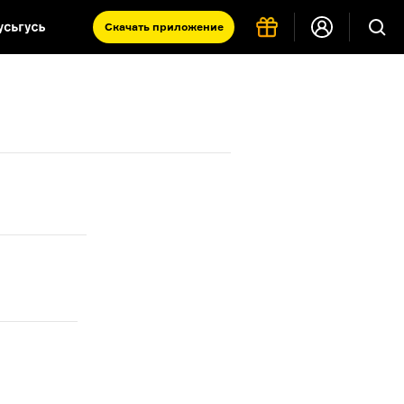
Скачать
приложение
Запад и Восток: история культур
Что такое античность
я комната