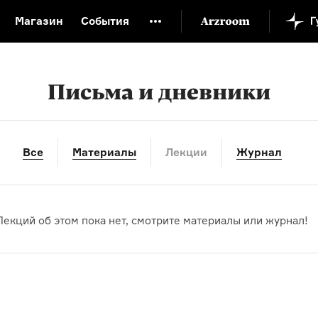
Магазин
События
й музей
Новая Третьяковка
Онлайн-университет
ой культуры
Русский язык от «гой еси» до «лол кек»
Письма и дневники
искусство XX века
Русская литература XX века
Детска
Все
Материалы
Лекции
Журнал
Лекций об этом пока нет, смотрите материалы или журнал!