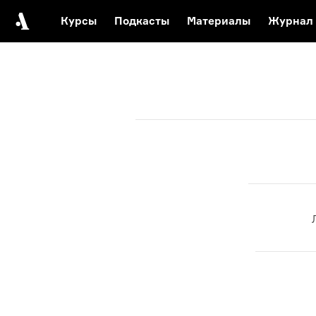
Курсы
Подкасты
Материалы
Журнал
Автор среди нас
Еврейски
Видеоистория русск
Русское 