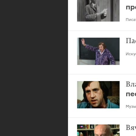
минания
пр
ей
Писа
Па
Иску
Вл
пе
Музы
Вя