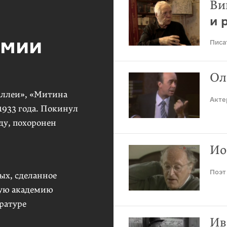
Ви
и 
емии
Писа
Ол
аллеи», «Митина
Акте
1933 года. Покинул
ду, похоронен
ЫЙ
Ио
ОР
Поэт
ых, сделанное
кую академию
товать видео
ратуре
Ив