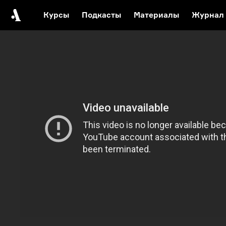
Курсы
Подкасты
Материалы
Журнал
Автор среди нас
Еврейски
Видеоистория русск
Русское 