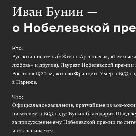
Иван Бунин
—
о Нобелевской пр
Кто:
Русский писатель («Жизнь Арсеньева», «Темные 
Спецпроект
любовь» и другие). Лауреат Нобелевской премии 
Россию в 1920-м, жил во Франции. Умер в 1953 го
ИДЕАЛЬН
в Париже.
Что:
ТЕЛЕВИЗ
Официальное заявление, кратчайшее из возможн
писателем в 1933 году: Бунин благодарит Шведс
Посове
за присуждение ему Нобелевской премии по лите
arzamas@arzamas.academy
и откланивается.