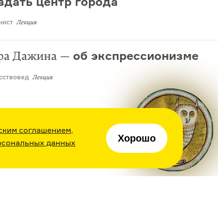
здать центр города
нист
Лекция
об экспрессионизме
ра Дажина
—
сствовед
Лекция
игорий Дашевский
—
ским соглашением
,
Хорошо
поэтических переводах
рсональных данных
Лекция
о совпадениях
ргей Довлатов
—
тель
Монолог