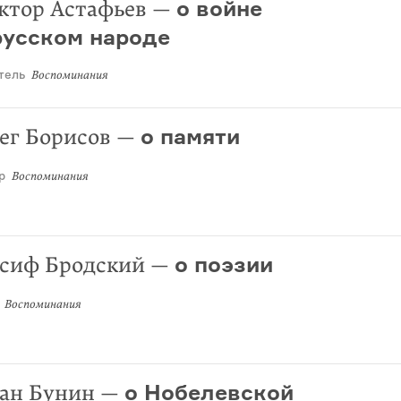
о войне
ктор Астафьев
—
русском народе
тель
Воспоминания
о памяти
ег Борисов
—
р
Воспоминания
о поэзии
сиф Бродский
—
Воспоминания
о Нобелевской
ан Бунин
—