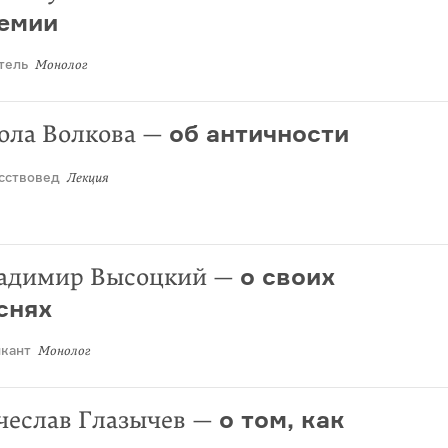
емии
тель
Монолог
об античности
ола Волкова
—
сствовед
Лекция
о своих
адимир Высоцкий
—
снях
кант
Монолог
о том, как
чеслав Глазычев
—