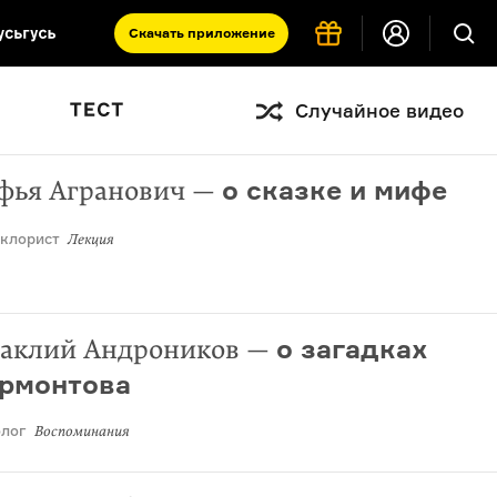
Скачать
приложение
Запад и Восток: история культур
Случайное видео
Что такое античность
я комната
о сказке и мифе
фья Агранович
—
клорист
Лекция
о загадках
аклий Андроников
—
рмонтова
лог
Воспоминания