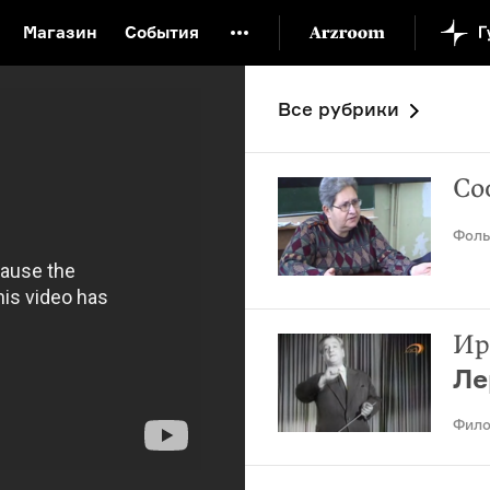
Магазин
События
й музей
Новая Третьяковка
Онлайн-университет
О проекте
Все рубрики
ой культуры
Русский язык от «гой еси» до «лол кек»
искусство XX века
Русская литература XX века
Детска
Со
Фоль
Ир
Ле
Фило