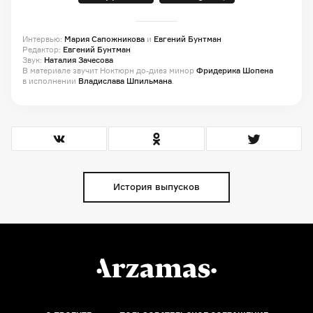
Интервью:
Мария Сапожникова
и
Евгений Бунтман
Редактор:
Евгений Бунтман
Звук:
Наталия Зачесова
В материале звучит Ноктюрн до-диез минор
Фридерика Шопена
в исполнении
Владислава Шпильмана
.
История выпусков