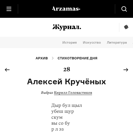
История
Искусство
Литература
АРХИВ
СТИХОТВОРЕНИЕ ДНЯ
28
Алексей Кручёных
Выбрал
Кирилл Головастиков
Дыр бул щыл
убеш щур
скум
вы со бу
р л эз