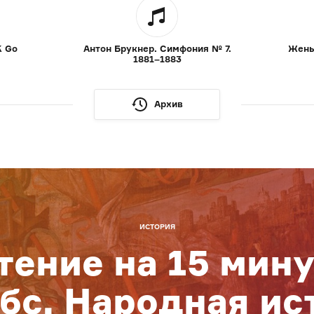
K Go
Антон Брукнер. Симфония № 7.
Жены
1881–1883
Архив
ИСТОРИЯ
тение на 15 мину
бс. Народная ис