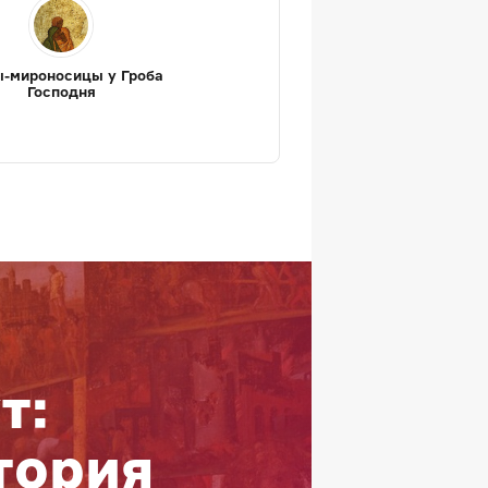
-мироносицы у Гроба
Господня
т:
тория