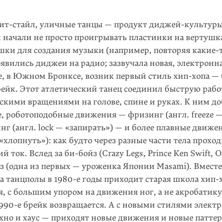
рит-стайл, уличные танцы — продукт диджей-культуры.
начали не просто проигрывать пластинки на вертушка
ушки для создания музыки (например, повторяя
какие-
оявились диджеи на радио; зазвучала новая, электронн
,
в Южном Бронксе, возник первый стиль хип-хопа — 
рейк. Этот атлетический танец соединил быструю рабо
ескими вращениями на голове, спине и руках. К ним д
, роботоподобные движения — фризинг (англ. freeze —
инг (англ. lock — «запирать») — и более плавные движ
 «хлопнуть»): как будто через разные части тела прохо
й ток. Вслед за би-бойз (Crazy Legs, Prince Ken Swift, 
з (одна из первых — уроженка Японии Masami). Вместе
 танцполы в 1980-е годы приходит старая школа хип-
, с большим упором на движения ног, а не акробатик
1990-е брейк возвращается. А с новыми стилями элек­т
хно и хаус — приходят новые движения и новые паттер