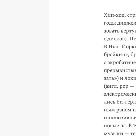
Хип-хоп, ст
годы диджеи 
зо­вать верт
с дисков). П
В Нью-Йорке
брейкинг, б
с акробатич
прерывистые
зать») и лок
(англ. pop —
электриче­ски
лись би-гёрл
ным рэпом на
инклю­зивная
новые па. В 
музыки — те