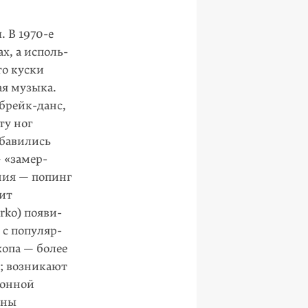
 В 1970-е
х, а исполь­
то
куски
ая музыка.
брейк-данс,
ту ног
обавились
 «замер­
ения — попинг
дит
Orko) появи­
 с популяр­
хопа — более
у; возникают
ронной
­ны