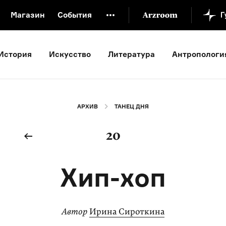
Магазин
События
й музей
Новая Третьяковка
Онлайн-университет
История
Искусство
Литература
Антропологи
ой культуры
Русский язык от «гой еси» до «лол кек»
искусство XX века
Русская литература XX века
Детска
АРХИВ
ТАНЕЦ ДНЯ
20
Хип-хоп
Автор
Ирина Сироткина