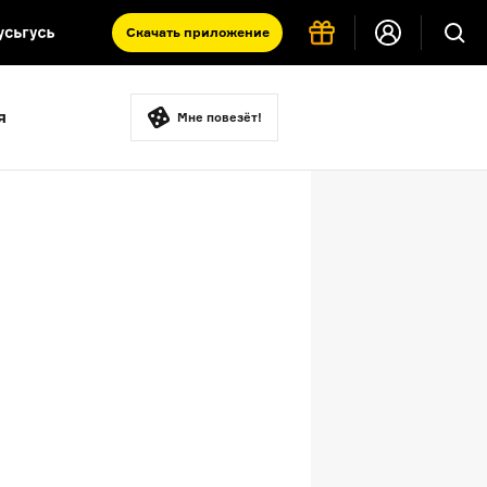
Скачать
приложение
Запад и Восток: история культур
я
Что такое античность
Мне повезёт!
я комната