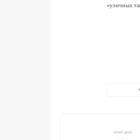
«уличных та
КЛИП ДНЯ