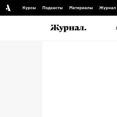
Курсы
Подкасты
Материалы
Журнал
Автор среди нас
Еврейски
Видеоистория русск
Русское 