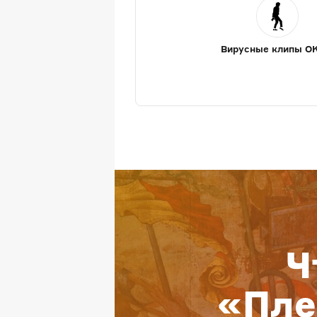
Вирусные клипы O
Ч
«Пле