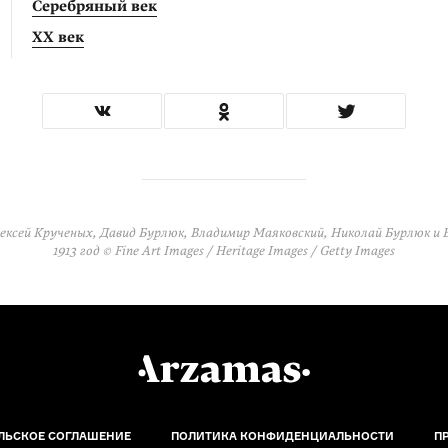
Серебряный век
XX век
ексей Крученых, Давид Бурлюк, Владимир Маяковский, Николай Бурлюк и 
1913 год © Fine Art Images / Heritage Images / Getty Images
ЛЬСКОЕ СОГЛАШЕНИЕ
ПОЛИТИКА КОНФИДЕНЦИАЛЬНОСТИ
П