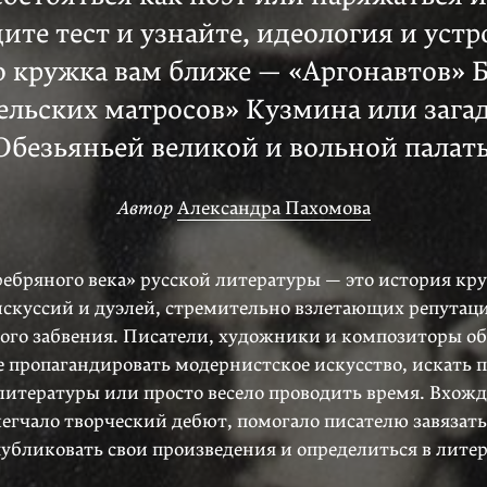
ите тест и узнайте, идеология и устр
о кружка вам ближе — «Аргонавтов» Б
ельских матросов» Кузмина или зага
Обезьяньей великой и вольной палат
Автор
Александра Пахомова
ребряного века» русской литературы — это история кр
искуссий и дуэлей, стремительно взлетающих репутаци
ого забвения. Писатели, художники и композиторы о
 пропагандировать модернистское искусство, искать 
литературы или просто весело проводить время. Вхож
легчало творческий дебют, помогало писателю завязат
публиковать свои произведения и определиться в лите