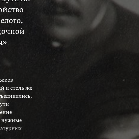
ойство
елого,
дочной
ы»
ужков
й и столь же
бъединялись,
пути
дение
ь нужные
ратурных