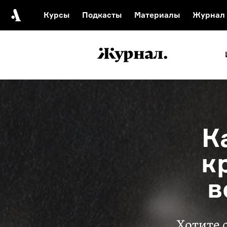
Курсы
Подкасты
Материалы
Журнал
Автор среди нас
Еврейски
Видеоистория русск
Русское 
К
к
в
Хотите 