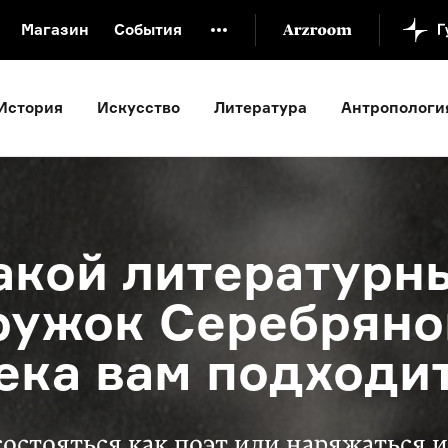
Магазин
События
й музей
Новая Третьяковка
Онлайн-университет
История
Искусство
Литература
Антропологи
ой культуры
Русский язык от «гой еси» до «лол кек»
искусство XX века
Русская литература XX века
Детска
акой литературн
ружок Серебряно
ека вам подходи
состояться как поэт или наряжаться и