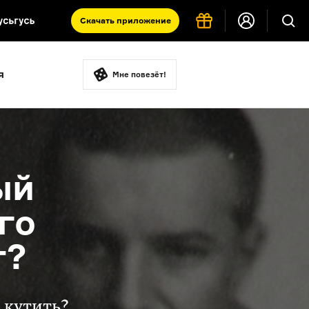
Скачать
приложение
Запад и Восток: история культур
я
Что такое античность
Мне повезёт!
я комната
ый
го
т?
 кутить?