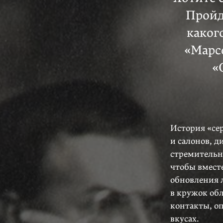
Пройд
каког
«Марс
«
История «се
и салонов, д
стремительн
чтобы вместе
обновления 
в кружок об
контакты, о
вкусах.