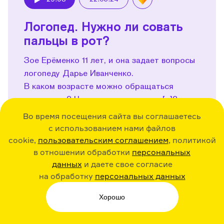
Play
Логопед. Нужно ли совать
пальцы в рот?
Зое Ерёменко 11 лет, и она задает вопросы
логопеду Дарье Иванченко.
В каком возрасте можно обращаться
к логопеду? Что сложного в звуке [р]?
Почему работа некоторых логопедов
Во время посещения сайта вы соглашаетесь
похожа на безумное веселье? Как сделать
с использованием нами файлов
«грибок» языком? Для чего логопеду
cookie,
пользовательским соглашением
, политикой
коктейльные палочки? И могут ли сами
в отношении обработки
персональных
логопеды без запинок произносить
данных
и даете свое согласие
на обработку
персональных данных
скороговорки?
Подробнее...
Хорошо