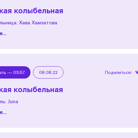
кая колыбельная
льница: Хава Хамзатова
...
ать —
03:57
08.08.22
Поделиться:
кая колыбельная
ь: Juna
...