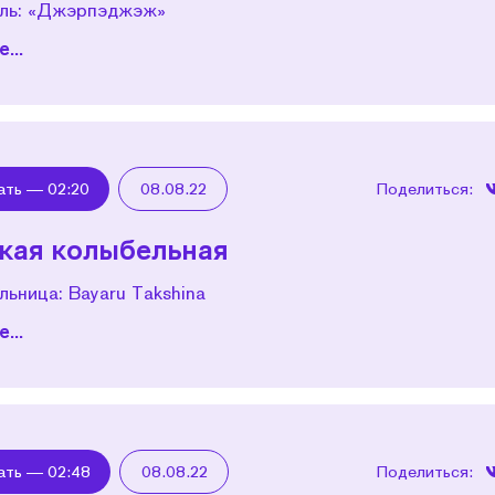
ль: «Джэрпэджэж»
...
ать —
02:20
08.08.22
Поделиться:
кая колыбельная
ьница: Bayaru Takshina
...
ать —
02:48
08.08.22
Поделиться: