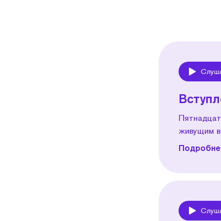
Слуш
Play
Вступл
Пятнадцат
живущим в
Подробнее
Слуш
Play