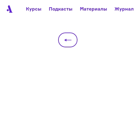
Курсы
Подкасты
Материалы
Журнал
Автор среди нас
Еврейски
Видеоистория русск
Русское 