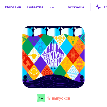
Магазин
События
й музей
Новая Третьяковка
Онлайн-университет
ой культуры
Русский язык от «гой еси» до «лол кек»
искусство XX века
Русская литература XX века
Детска
17 выпусков
4+