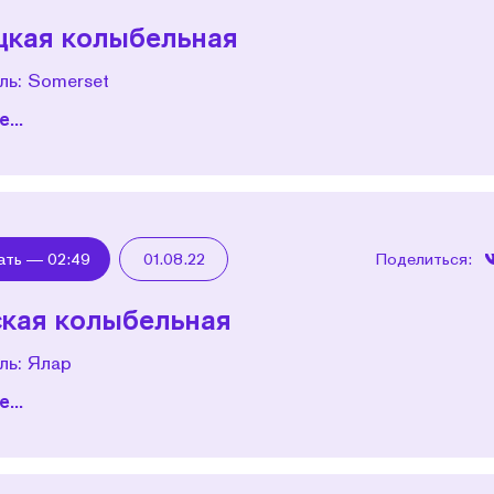
цкая колыбельная
ль: Somerset
...
ать —
02:49
01.08.22
Поделиться:
кая колыбельная
ль: Ялар
...