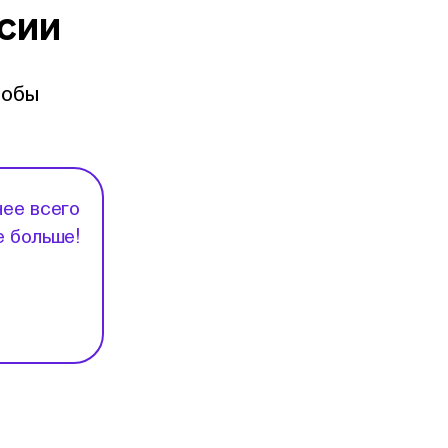
сии
тобы
нее всего
е больше!