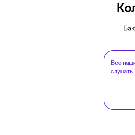
Ко
Баю
Все наши
слушать