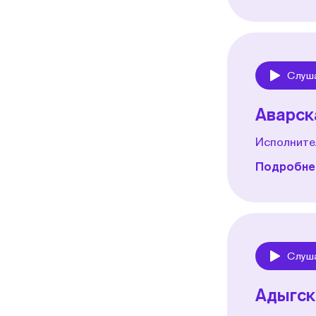
Слуш
Play
Аварск
Исполните
Подробнее
Слуш
Play
Адыгск