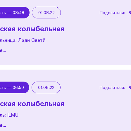
ать —
03:48
01.08.22
Поделиться:
ская колыбельная
льница: Лади Светӥ
...
ать —
06:59
01.08.22
Поделиться:
ская колыбельная
ль: ILMU
...