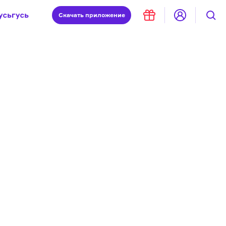
Скачать
приложение
Запад и Восток: история культур
Что такое античность
я комната