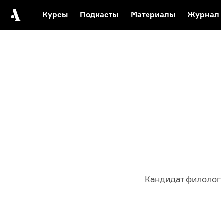
Курсы
Подкасты
Материалы
Журнал
Автор среди нас
Еврейски
Видеоистория русск
Русское 
Кандидат филолог