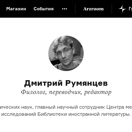
Магазин
События
й музей
Новая Третьяковка
Онлайн-университет
ой культуры
Русский язык от «гой еси» до «лол кек»
искусство XX века
Русская литература XX века
Детска
Дмитрий Румянцев
Филолог, переводчик, редактор
ических наук, главный научный сотрудник Центра 
исследований Библиотеки иностранной литературы.