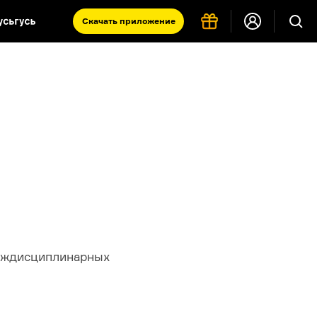
Скачать
приложение
Запад и Восток: история культур
Что такое античность
я комната
междисциплинарных