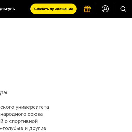
Скачать
приложение
Запад и Восток: история культур
Что такое античность
я комната
уры
ского университета
ународного союза
ий о спортивной
о-голубые
и другие