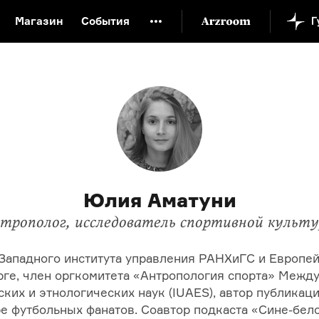
Магазин
События
й музей
Новая Третьяковка
Онлайн-университет
ой культуры
Русский язык от «гой еси» до «лол кек»
искусство XX века
Русская литература XX века
Детска
Юлия Аматуни
трополог, исследователь спортивной культ
Западного
института управления РАНХиГС и Европей
рге
, член оргкомитета «Антропология спорта» Межд
ких и этнологических наук (IUAES), автор публикац
ре футбольных фанатов. Соавтор подкаста «
Сине-бел