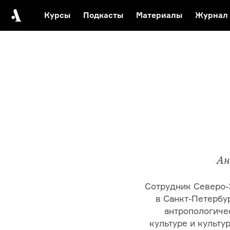
Курсы
Подкасты
Материалы
Журнал
Автор среди нас
Еврейски
Видеоистория русск
Русское 
Ан
Сотрудник
Северо-
в
Санкт-Петербу
антропологичес
культуре и культу