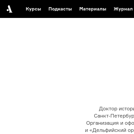
Курсы
Подкасты
Материалы
Журнал
Автор среди нас
Еврейски
Видеоистория русск
Русское 
Доктор истор
Санкт‑Петербур
Организация и офо
и «Дельфийский ор