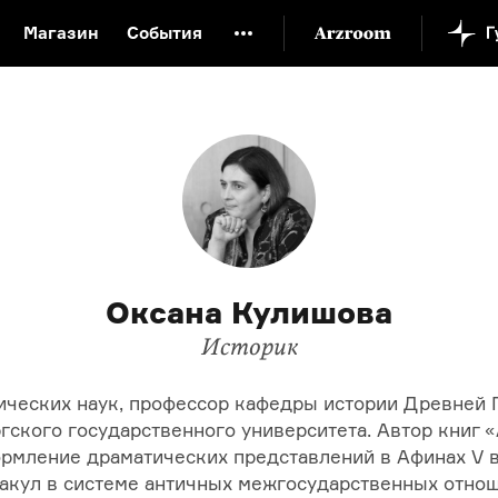
Магазин
События
й музей
Новая Третьяковка
Онлайн-университет
ой культуры
Русский язык от «гой еси» до «лол кек»
искусство XX века
Русская литература XX века
Детска
Оксана Кулишова
Историк
ических наук, профессор кафедры истории Древней 
гского государственного университета. Автор книг «
рмление драматических представлений в Афинах V век
акул в системе античных межгосударственных отноше