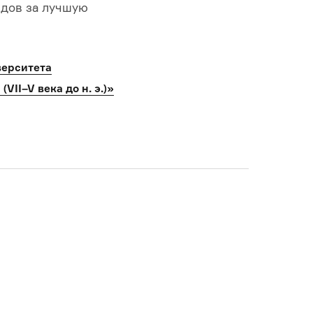
ведов за лучшую
верситета
I–V века до н. э.)»