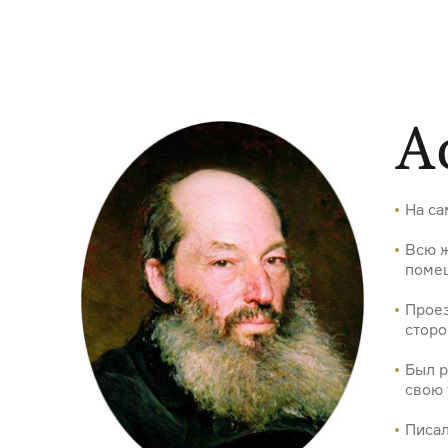
Курсы
Подкасты
Материалы
Журнал
События
Автор среди нас
Еврейский музей
Видеоистория русской культуры
А
Русское искусство XX века
На са
Всю ж
поме
Проез
сторо
Был р
свою 
Писал