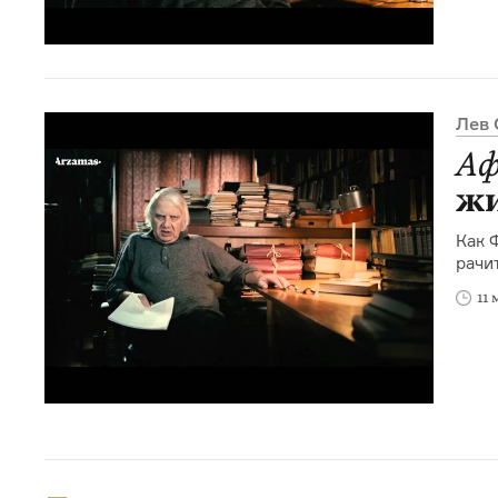
Лев 
Аф
ж
Как 
рачи
11