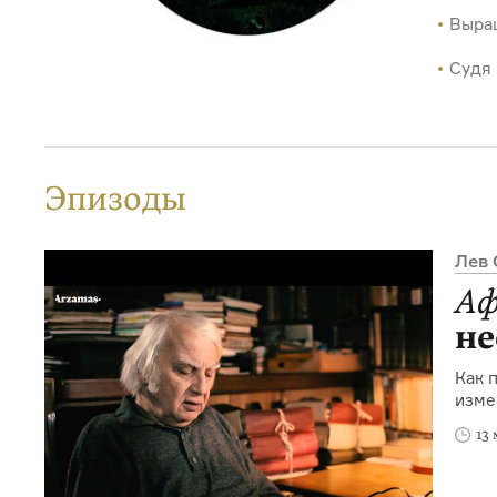
Выращ
Судя 
Эпизоды
Лев 
Аф
не
Как 
изме
13